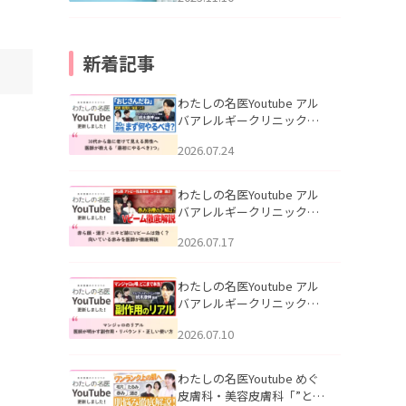
新着記事
わたしの名医Youtube アル
バアレルギークリニック札
幌「30代から急に老けて見
2026.07.24
える男性へ｜医師が教える
「最初にやるべき3つ」」を
公開いたしました。
わたしの名医Youtube アル
バアレルギークリニック札
幌「赤ら顔・酒さ・ニキビ
2026.07.17
跡にVビームは効く？向いて
いる赤みを医師が徹底解
説」を公開いたしました。
わたしの名医Youtube アル
バアレルギークリニック札
幌「マンジャロのリアル｜
2026.07.10
医師が明かす副作用・リバ
ウンド・正しい使い方」を
公開いたしました。
わたしの名医Youtube めぐ
皮膚科・美容皮膚科「”とお