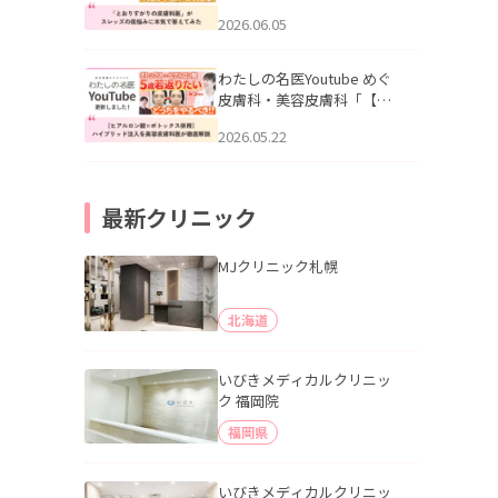
りすがりの皮膚科医”がスレ
2026.06.05
ッズの肌悩みに本気で答え
てみた」を公開いたしまし
た。
わたしの名医Youtube めぐ
皮膚科・美容皮膚科「【ヒ
アルロン酸×ボトックス併
2026.05.22
用】ハイブリッド注入を美
容皮膚科医が徹底解説」を
公開いたしました。
最新クリニック
MJクリニック札幌
北海道
いびきメディカルクリニッ
ク 福岡院
福岡県
いびきメディカルクリニッ