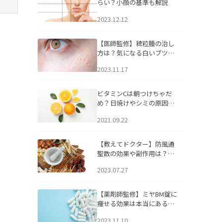
らい？小顔の基準も解説
2023.12.12
【医師監修】稗粒腫の治し
方は？気になる白いブツブ
ツの原因と自宅でできるケ
2023.11.17
アについて
ビタミンCは朝つけちゃだ
め？日焼けやシミの原因に
なるってホント？
2021.09.22
【教えてドクター】防風通
聖散の効果や副作用は？長
期服用は危険なの？
2023.07.27
【薬剤師監修】ミヤBM錠に
痩せる効果は本当にある
の？
2023.11.10