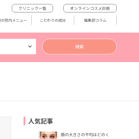
クリニック一覧
オンラインコスメ診断
題の院内メニュー
こだわりの成分
編集部コラム
人気記事
顔の大きさの平均はどのく