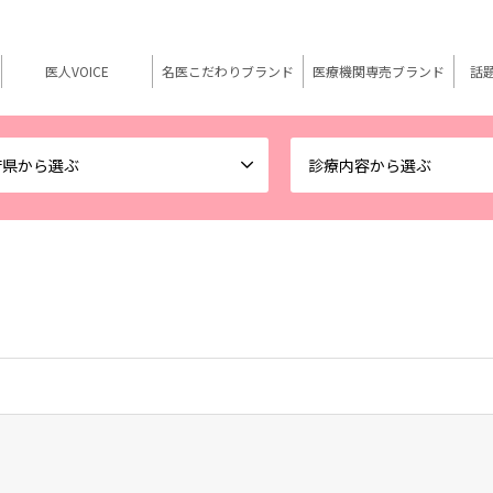
医人VOICE
名医こだわりブランド
医療機関専売ブランド
話
府県から選ぶ
診療内容から選ぶ