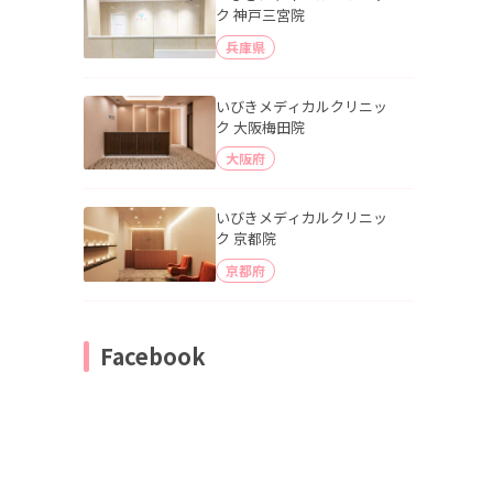
ク 神戸三宮院
兵庫県
いびきメディカルクリニッ
ク 大阪梅田院
大阪府
いびきメディカルクリニッ
ク 京都院
京都府
Facebook