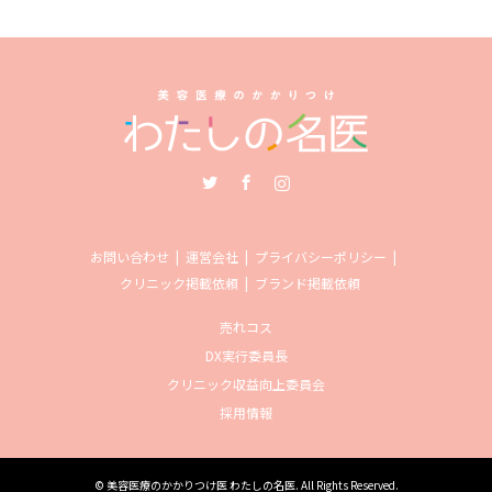
Twitter
Facebook
Instagram
お問い合わせ
運営会社
プライバシーポリシー
クリニック掲載依頼
ブランド掲載依頼
売れコス
DX実行委員長
クリニック収益向上委員会
採用情報
©
美容医療のかかりつけ医 わたしの名医
. All Rights Reserved.