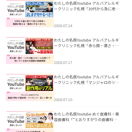
わたしの名医Youtube アルバアレルギ
ークリニック札幌「30代から急に老け
て見える男性へ｜医師が教える「最初
にやるべき3つ」」を公開いたしまし
た。
2026.07.24
わたしの名医Youtube アルバアレルギ
ークリニック札幌「赤ら顔・酒さ・ニ
キビ跡にVビームは効く？向いている赤
みを医師が徹底解説」を公開いたしま
した。
2026.07.17
わたしの名医Youtube アルバアレルギ
ークリニック札幌「マンジャロのリア
ル｜医師が明かす副作用・リバウン
ド・正しい使い方」を公開いたしまし
た。
2026.07.10
わたしの名医Youtube めぐ皮膚科・美
容皮膚科「”とおりすがりの皮膚科
医”がスレッズの肌悩みに本気で答えて
みた」を公開いたしました。