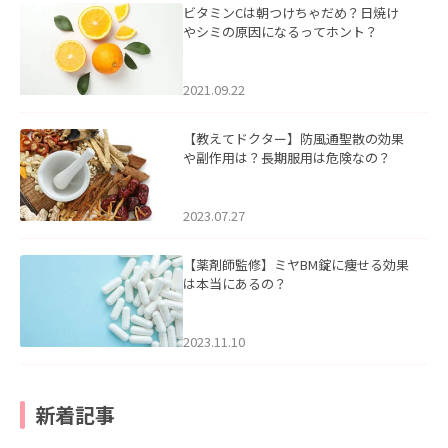
ビタミンCは朝つけちゃだめ？日焼け
やシミの原因になるってホント？
2021.09.22
【教えてドクター】防風通聖散の効果
や副作用は？長期服用は危険なの？
2023.07.27
【薬剤師監修】ミヤBM錠に痩せる効果
は本当にあるの？
2023.11.10
新着記事