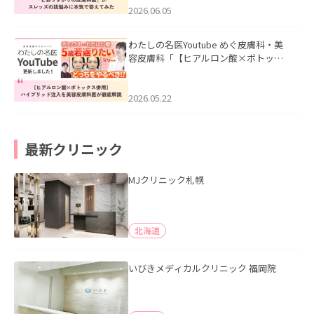
2026.06.05
わたしの名医Youtube めぐ皮膚科・美
容皮膚科「【ヒアルロン酸×ボトック
ス併用】ハイブリッド注入を美容皮膚
科医が徹底解説」を公開いたしまし
た。
2026.05.22
最新クリニック
MJクリニック札幌
北海道
いびきメディカルクリニック 福岡院