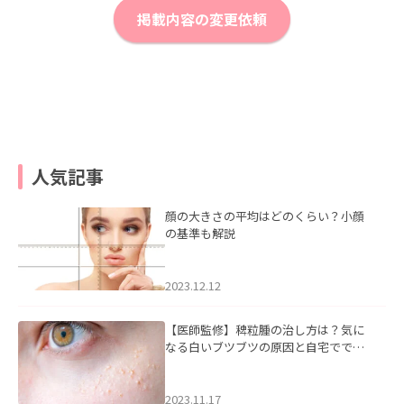
掲載内容の変更依頼
人気記事
顔の大きさの平均はどのくらい？小顔
の基準も解説
2023.12.12
【医師監修】稗粒腫の治し方は？気に
なる白いブツブツの原因と自宅ででき
るケアについて
2023.11.17