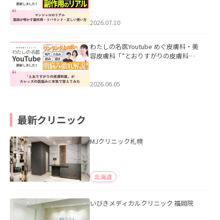
ル｜医師が明かす副作用・リバウン
ド・正しい使い方」を公開いたしまし
た。
2026.07.10
わたしの名医Youtube めぐ皮膚科・美
容皮膚科「”とおりすがりの皮膚科
医”がスレッズの肌悩みに本気で答えて
みた」を公開いたしました。
2026.06.05
最新クリニック
MJクリニック札幌
北海道
いびきメディカルクリニック 福岡院