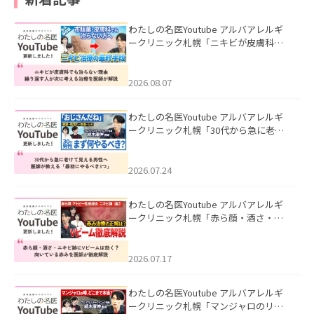
わたしの名医Youtube アルバアレルギ
ークリニック札幌「ニキビが皮膚科で
も治らない理由｜繰り返す人が次に考
える治療を医師が解説」を公開いたし
ました。
2026.08.07
わたしの名医Youtube アルバアレルギ
ークリニック札幌「30代から急に老け
て見える男性へ｜医師が教える「最初
にやるべき3つ」」を公開いたしまし
た。
2026.07.24
わたしの名医Youtube アルバアレルギ
ークリニック札幌「赤ら顔・酒さ・ニ
キビ跡にVビームは効く？向いている赤
みを医師が徹底解説」を公開いたしま
した。
2026.07.17
わたしの名医Youtube アルバアレルギ
ークリニック札幌「マンジャロのリア