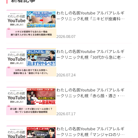
わたしの名医Youtube アルバアレルギ
ークリニック札幌「ニキビが皮膚科で
も治らない理由｜繰り返す人が次に考
える治療を医師が解説」を公開いたし
ました。
2026.08.07
わたしの名医Youtube アルバアレルギ
ークリニック札幌「30代から急に老け
て見える男性へ｜医師が教える「最初
にやるべき3つ」」を公開いたしまし
た。
2026.07.24
わたしの名医Youtube アルバアレルギ
ークリニック札幌「赤ら顔・酒さ・ニ
キビ跡にVビームは効く？向いている赤
みを医師が徹底解説」を公開いたしま
した。
2026.07.17
わたしの名医Youtube アルバアレルギ
ークリニック札幌「マンジャロのリア