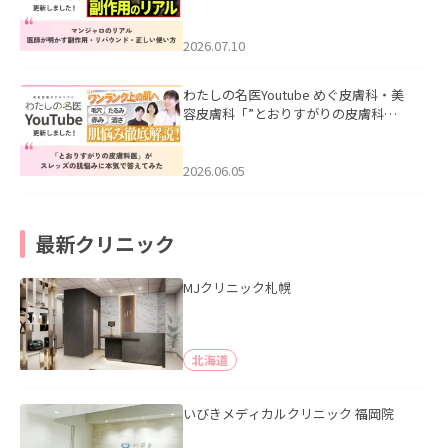
ル｜医師が明かす副作用・リバウン
ド・正しい使い方」を公開いたしまし
た。
2026.07.10
わたしの名医Youtube めぐ皮膚科・美
容皮膚科「”とおりすがりの皮膚科
医”がスレッズの肌悩みに本気で答えて
みた」を公開いたしました。
2026.06.05
最新クリニック
MJクリニック札幌
北海道
いびきメディカルクリニック 福岡院