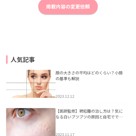
掲載内容の変更依頼
人気記事
顔の大きさの平均はどのくらい？小顔
の基準も解説
2023.12.12
【医師監修】稗粒腫の治し方は？気に
なる白いブツブツの原因と自宅ででき
るケアについて
2023.11.17