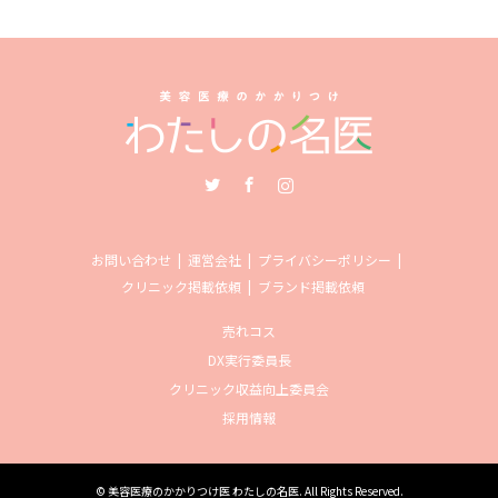
Twitter
Facebook
Instagram
お問い合わせ
運営会社
プライバシーポリシー
クリニック掲載依頼
ブランド掲載依頼
売れコス
DX実行委員長
クリニック収益向上委員会
採用情報
©
美容医療のかかりつけ医 わたしの名医
. All Rights Reserved.