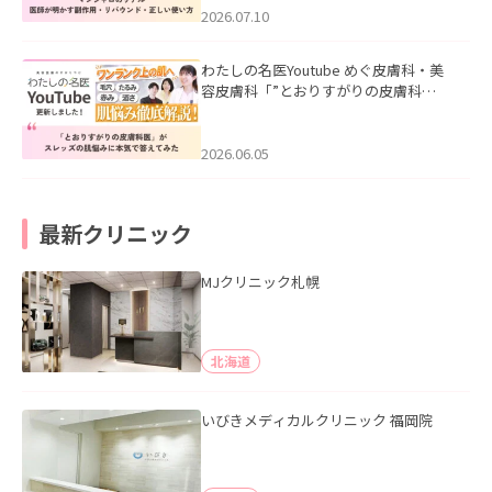
た。
2026.07.10
わたしの名医Youtube めぐ皮膚科・美
容皮膚科「”とおりすがりの皮膚科
医”がスレッズの肌悩みに本気で答えて
みた」を公開いたしました。
2026.06.05
最新クリニック
MJクリニック札幌
北海道
いびきメディカルクリニック 福岡院