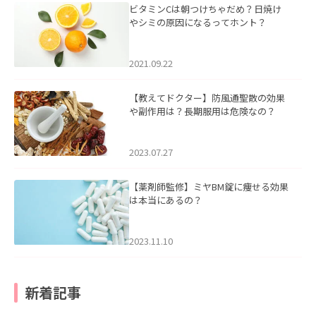
ビタミンCは朝つけちゃだめ？日焼け
やシミの原因になるってホント？
2021.09.22
【教えてドクター】防風通聖散の効果
や副作用は？長期服用は危険なの？
2023.07.27
【薬剤師監修】ミヤBM錠に痩せる効果
は本当にあるの？
2023.11.10
新着記事