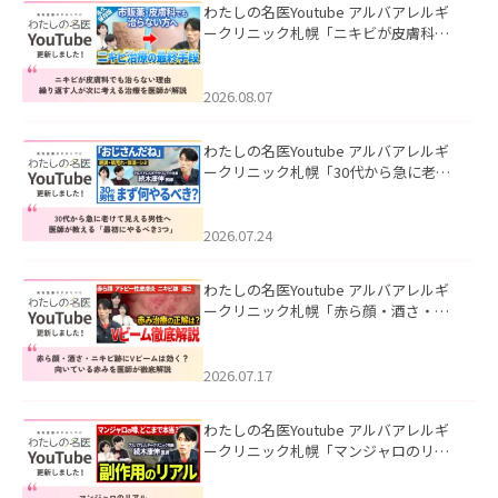
わたしの名医Youtube アルバアレルギ
ークリニック札幌「ニキビが皮膚科で
も治らない理由｜繰り返す人が次に考
える治療を医師が解説」を公開いたし
ました。
2026.08.07
わたしの名医Youtube アルバアレルギ
ークリニック札幌「30代から急に老け
て見える男性へ｜医師が教える「最初
にやるべき3つ」」を公開いたしまし
た。
2026.07.24
わたしの名医Youtube アルバアレルギ
ークリニック札幌「赤ら顔・酒さ・ニ
キビ跡にVビームは効く？向いている赤
みを医師が徹底解説」を公開いたしま
した。
2026.07.17
わたしの名医Youtube アルバアレルギ
ークリニック札幌「マンジャロのリア
ル｜医師が明かす副作用・リバウン
ド・正しい使い方」を公開いたしまし