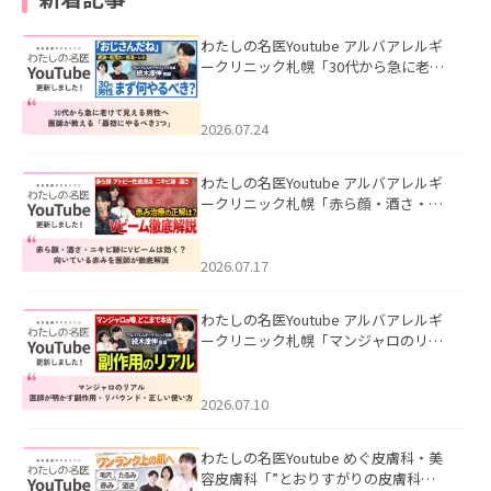
わたしの名医Youtube アルバアレルギ
ークリニック札幌「30代から急に老け
て見える男性へ｜医師が教える「最初
にやるべき3つ」」を公開いたしまし
た。
2026.07.24
わたしの名医Youtube アルバアレルギ
ークリニック札幌「赤ら顔・酒さ・ニ
キビ跡にVビームは効く？向いている赤
みを医師が徹底解説」を公開いたしま
した。
2026.07.17
わたしの名医Youtube アルバアレルギ
ークリニック札幌「マンジャロのリア
ル｜医師が明かす副作用・リバウン
ド・正しい使い方」を公開いたしまし
た。
2026.07.10
わたしの名医Youtube めぐ皮膚科・美
容皮膚科「”とおりすがりの皮膚科