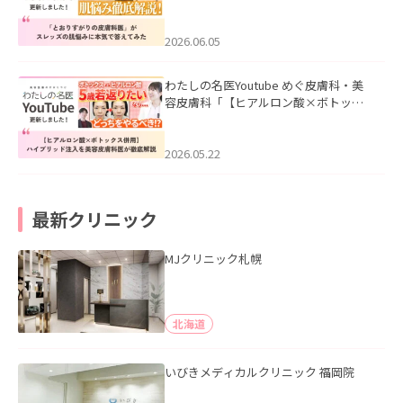
医”がスレッズの肌悩みに本気で答えて
みた」を公開いたしました。
2026.06.05
わたしの名医Youtube めぐ皮膚科・美
容皮膚科「【ヒアルロン酸×ボトック
ス併用】ハイブリッド注入を美容皮膚
科医が徹底解説」を公開いたしまし
た。
2026.05.22
最新クリニック
MJクリニック札幌
北海道
いびきメディカルクリニック 福岡院