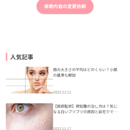
掲載内容の変更依頼
人気記事
顔の大きさの平均はどのくらい？小顔
の基準も解説
2023.12.12
【医師監修】稗粒腫の治し方は？気に
なる白いブツブツの原因と自宅ででき
るケアについて
2023.11.17