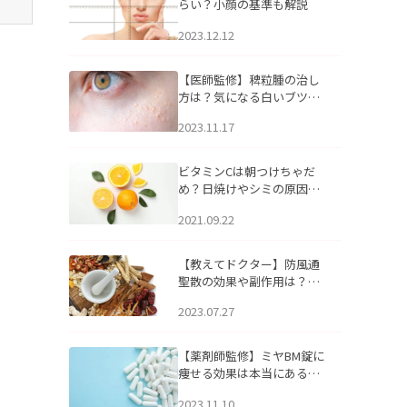
らい？小顔の基準も解説
2023.12.12
【医師監修】稗粒腫の治し
方は？気になる白いブツブ
ツの原因と自宅でできるケ
2023.11.17
アについて
ビタミンCは朝つけちゃだ
め？日焼けやシミの原因に
なるってホント？
2021.09.22
【教えてドクター】防風通
聖散の効果や副作用は？長
期服用は危険なの？
2023.07.27
【薬剤師監修】ミヤBM錠に
痩せる効果は本当にある
の？
2023.11.10