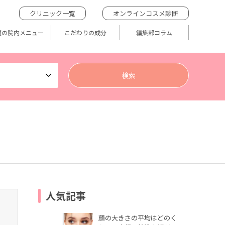
クリニック一覧
オンラインコスメ診断
題の院内メニュー
こだわりの成分
編集部コラム
人気記事
顔の大きさの平均はどのく