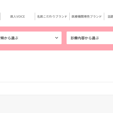
医人VOICE
名医こだわりブランド
医療機関専売ブランド
話
府県から選ぶ
診療内容から選ぶ