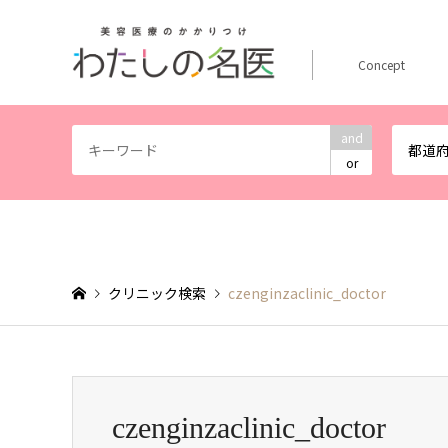
Concept
and
都道
or
クリニック検索
czenginzaclinic_doctor
czenginzaclinic_doctor