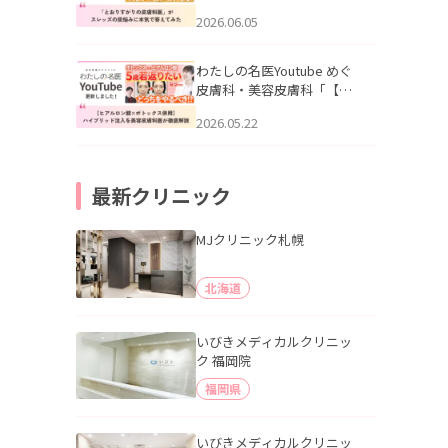
りすがりの皮膚科医”がスレ
2026.06.05
ッズの肌悩みに本気で答え
てみた」を公開いたしまし
た。
わたしの名医Youtube めぐ
皮膚科・美容皮膚科「【ヒ
アルロン酸×ボトックス併
2026.05.22
用】ハイブリッド注入を美
容皮膚科医が徹底解説」を
公開いたしました。
最新クリニック
MJクリニック札幌
北海道
いびきメディカルクリニッ
ク 福岡院
福岡県
いびきメディカルクリニッ