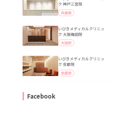
ク 神戸三宮院
兵庫県
いびきメディカルクリニッ
ク 大阪梅田院
大阪府
いびきメディカルクリニッ
ク 京都院
京都府
Facebook