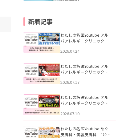
新着記事
わたしの名医Youtube アル
バアレルギークリニック札
幌「30代から急に老けて見
2026.07.24
える男性へ｜医師が教える
「最初にやるべき3つ」」を
公開いたしました。
わたしの名医Youtube アル
バアレルギークリニック札
幌「赤ら顔・酒さ・ニキビ
2026.07.17
跡にVビームは効く？向いて
いる赤みを医師が徹底解
説」を公開いたしました。
わたしの名医Youtube アル
バアレルギークリニック札
幌「マンジャロのリアル｜
2026.07.10
医師が明かす副作用・リバ
ウンド・正しい使い方」を
公開いたしました。
わたしの名医Youtube めぐ
皮膚科・美容皮膚科「”とお