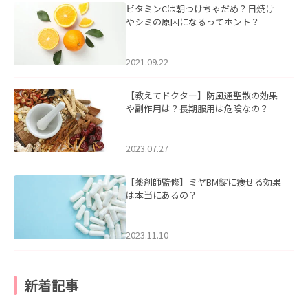
ビタミンCは朝つけちゃだめ？日焼け
やシミの原因になるってホント？
2021.09.22
【教えてドクター】防風通聖散の効果
や副作用は？長期服用は危険なの？
2023.07.27
【薬剤師監修】ミヤBM錠に痩せる効果
は本当にあるの？
2023.11.10
新着記事