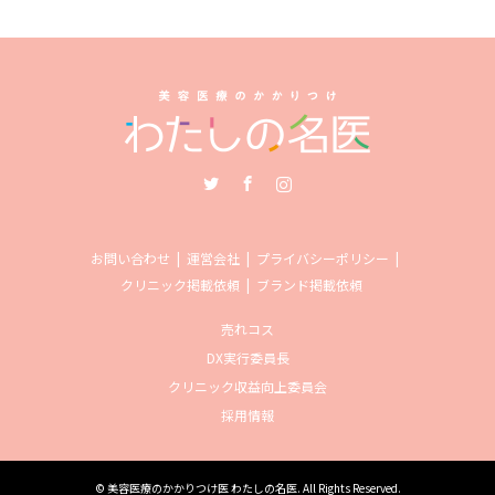
Twitter
Facebook
Instagram
お問い合わせ
運営会社
プライバシーポリシー
クリニック掲載依頼
ブランド掲載依頼
売れコス
DX実行委員長
クリニック収益向上委員会
採用情報
©
美容医療のかかりつけ医 わたしの名医
. All Rights Reserved.