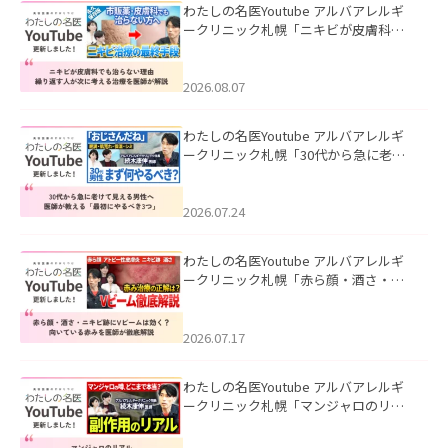
わたしの名医Youtube アルバアレルギ
ークリニック札幌「ニキビが皮膚科で
も治らない理由｜繰り返す人が次に考
える治療を医師が解説」を公開いたし
ました。
2026.08.07
わたしの名医Youtube アルバアレルギ
ークリニック札幌「30代から急に老け
て見える男性へ｜医師が教える「最初
にやるべき3つ」」を公開いたしまし
た。
2026.07.24
わたしの名医Youtube アルバアレルギ
ークリニック札幌「赤ら顔・酒さ・ニ
キビ跡にVビームは効く？向いている赤
みを医師が徹底解説」を公開いたしま
した。
2026.07.17
わたしの名医Youtube アルバアレルギ
ークリニック札幌「マンジャロのリア
ル｜医師が明かす副作用・リバウン
ド・正しい使い方」を公開いたしまし