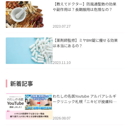
【教えてドクター】防風通聖散の効果
や副作用は？長期服用は危険なの？
2023.07.27
【薬剤師監修】ミヤBM錠に痩せる効果
は本当にあるの？
2023.11.10
新着記事
わたしの名医Youtube アルバアレルギ
ークリニック札幌「ニキビが皮膚科で
も治らない理由｜繰り返す人が次に考
える治療を医師が解説」を公開いたし
ました。
2026.08.07