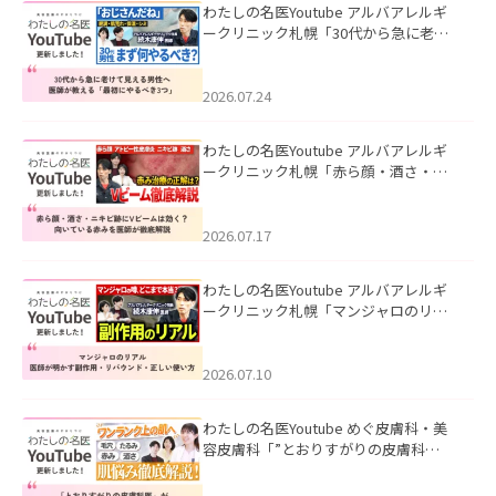
わたしの名医Youtube アルバアレルギ
ークリニック札幌「30代から急に老け
て見える男性へ｜医師が教える「最初
にやるべき3つ」」を公開いたしまし
た。
2026.07.24
わたしの名医Youtube アルバアレルギ
ークリニック札幌「赤ら顔・酒さ・ニ
キビ跡にVビームは効く？向いている赤
みを医師が徹底解説」を公開いたしま
した。
2026.07.17
わたしの名医Youtube アルバアレルギ
ークリニック札幌「マンジャロのリア
ル｜医師が明かす副作用・リバウン
ド・正しい使い方」を公開いたしまし
た。
2026.07.10
わたしの名医Youtube めぐ皮膚科・美
容皮膚科「”とおりすがりの皮膚科
医”がスレッズの肌悩みに本気で答えて
みた」を公開いたしました。