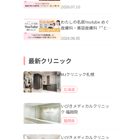
幌「マンジャロのリアル｜
2026.07.10
医師が明かす副作用・リバ
ウンド・正しい使い方」を
公開いたしました。
わたしの名医Youtube めぐ
皮膚科・美容皮膚科「”とお
りすがりの皮膚科医”がスレ
2026.06.05
ッズの肌悩みに本気で答え
てみた」を公開いたしまし
た。
最新クリニック
MJクリニック札幌
北海道
いびきメディカルクリニッ
ク 福岡院
福岡県
いびきメディカルクリニッ