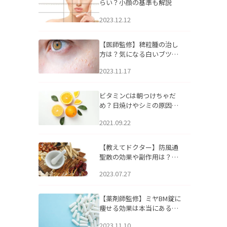
らい？小顔の基準も解説
2023.12.12
【医師監修】稗粒腫の治し
方は？気になる白いブツブ
ツの原因と自宅でできるケ
2023.11.17
アについて
ビタミンCは朝つけちゃだ
め？日焼けやシミの原因に
なるってホント？
2021.09.22
【教えてドクター】防風通
聖散の効果や副作用は？長
期服用は危険なの？
2023.07.27
【薬剤師監修】ミヤBM錠に
痩せる効果は本当にある
の？
2023.11.10