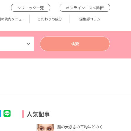
クリニック一覧
オンラインコスメ診断
題の院内メニュー
こだわりの成分
編集部コラム
人気記事
顔の大きさの平均はどのく