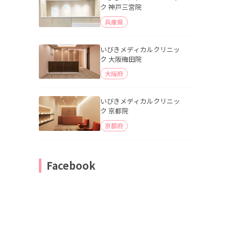
ク 神戸三宮院
兵庫県
いびきメディカルクリニッ
ク 大阪梅田院
大阪府
いびきメディカルクリニッ
ク 京都院
京都府
Facebook