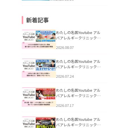
新着記事
わたしの名医Youtube アル
バアレルギークリニック札
幌「ニキビが皮膚科でも治
2026.08.07
らない理由｜繰り返す人が
次に考える治療を医師が解
説」を公開いたしました。
わたしの名医Youtube アル
バアレルギークリニック札
幌「30代から急に老けて見
2026.07.24
える男性へ｜医師が教える
「最初にやるべき3つ」」を
公開いたしました。
わたしの名医Youtube アル
バアレルギークリニック札
幌「赤ら顔・酒さ・ニキビ
2026.07.17
跡にVビームは効く？向いて
いる赤みを医師が徹底解
説」を公開いたしました。
わたしの名医Youtube アル
バアレルギークリニック札