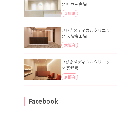
ク 神戸三宮院
兵庫県
いびきメディカルクリニッ
ク 大阪梅田院
大阪府
いびきメディカルクリニッ
ク 京都院
京都府
Facebook