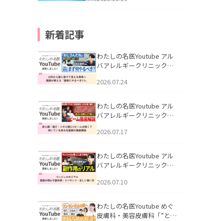
新着記事
わたしの名医Youtube アル
バアレルギークリニック札
幌「30代から急に老けて見
2026.07.24
える男性へ｜医師が教える
「最初にやるべき3つ」」を
公開いたしました。
わたしの名医Youtube アル
バアレルギークリニック札
幌「赤ら顔・酒さ・ニキビ
2026.07.17
跡にVビームは効く？向いて
いる赤みを医師が徹底解
説」を公開いたしました。
わたしの名医Youtube アル
バアレルギークリニック札
幌「マンジャロのリアル｜
2026.07.10
医師が明かす副作用・リバ
ウンド・正しい使い方」を
公開いたしました。
わたしの名医Youtube めぐ
皮膚科・美容皮膚科「”とお