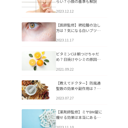
らい？小顔の基準も解説
2023.12.12
【医師監修】稗粒腫の治し
方は？気になる白いブツブ
ツの原因と自宅でできるケ
2023.11.17
アについて
ビタミンCは朝つけちゃだ
め？日焼けやシミの原因に
なるってホント？
2021.09.22
【教えてドクター】防風通
聖散の効果や副作用は？長
期服用は危険なの？
2023.07.27
【薬剤師監修】ミヤBM錠に
痩せる効果は本当にある
の？
2023.11.10