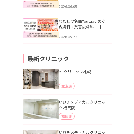
りすがりの皮膚科医”がスレ
2026.06.05
ッズの肌悩みに本気で答え
てみた」を公開いたしまし
た。
わたしの名医Youtube めぐ
皮膚科・美容皮膚科「【ヒ
アルロン酸×ボトックス併
2026.05.22
用】ハイブリッド注入を美
容皮膚科医が徹底解説」を
公開いたしました。
最新クリニック
MJクリニック札幌
北海道
いびきメディカルクリニッ
ク 福岡院
福岡県
いびきメディカルクリニッ