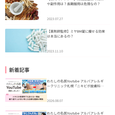
や副作用は？長期服用は危険なの？
2023.07.27
【薬剤師監修】ミヤBM錠に痩せる効果
は本当にあるの？
2023.11.10
新着記事
わたしの名医Youtube アルバアレルギ
ークリニック札幌「ニキビが皮膚科で
も治らない理由｜繰り返す人が次に考
える治療を医師が解説」を公開いたし
ました。
2026.08.07
わたしの名医Youtube アルバアレルギ