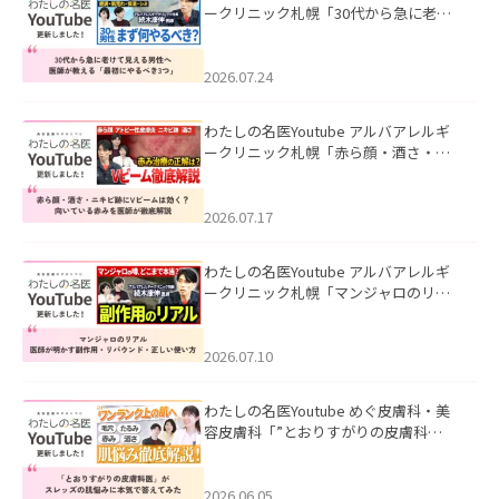
ークリニック札幌「30代から急に老け
て見える男性へ｜医師が教える「最初
にやるべき3つ」」を公開いたしまし
た。
2026.07.24
わたしの名医Youtube アルバアレルギ
ークリニック札幌「赤ら顔・酒さ・ニ
キビ跡にVビームは効く？向いている赤
みを医師が徹底解説」を公開いたしま
した。
2026.07.17
わたしの名医Youtube アルバアレルギ
ークリニック札幌「マンジャロのリア
ル｜医師が明かす副作用・リバウン
ド・正しい使い方」を公開いたしまし
た。
2026.07.10
わたしの名医Youtube めぐ皮膚科・美
容皮膚科「”とおりすがりの皮膚科
医”がスレッズの肌悩みに本気で答えて
みた」を公開いたしました。
2026.06.05