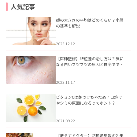
人気記事
顔の大きさの平均はどのくらい？小顔
の基準も解説
2023.12.12
【医師監修】稗粒腫の治し方は？気に
なる白いブツブツの原因と自宅ででき
るケアについて
2023.11.17
ビタミンCは朝つけちゃだめ？日焼け
やシミの原因になるってホント？
2021.09.22
【教えてドクター】防風通聖散の効果