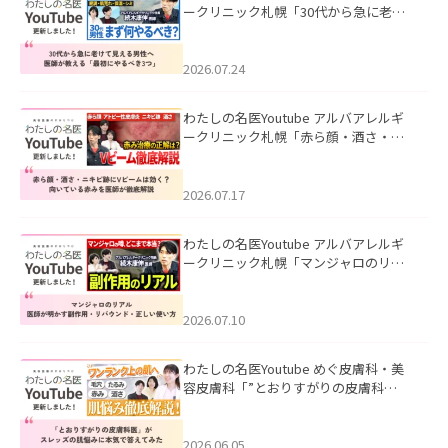
ークリニック札幌「30代から急に老け
て見える男性へ｜医師が教える「最初
にやるべき3つ」」を公開いたしまし
た。
2026.07.24
わたしの名医Youtube アルバアレルギ
ークリニック札幌「赤ら顔・酒さ・ニ
キビ跡にVビームは効く？向いている赤
みを医師が徹底解説」を公開いたしま
した。
2026.07.17
わたしの名医Youtube アルバアレルギ
ークリニック札幌「マンジャロのリア
ル｜医師が明かす副作用・リバウン
ド・正しい使い方」を公開いたしまし
た。
2026.07.10
わたしの名医Youtube めぐ皮膚科・美
容皮膚科「”とおりすがりの皮膚科
医”がスレッズの肌悩みに本気で答えて
みた」を公開いたしました。
2026.06.05