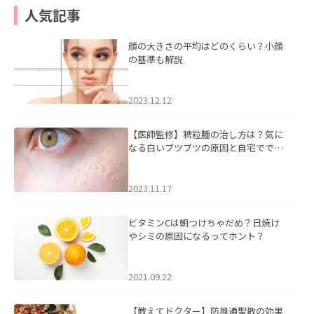
人気記事
顔の大きさの平均はどのくらい？小顔
の基準も解説
2023.12.12
【医師監修】稗粒腫の治し方は？気に
なる白いブツブツの原因と自宅ででき
るケアについて
2023.11.17
ビタミンCは朝つけちゃだめ？日焼け
やシミの原因になるってホント？
2021.09.22
【教えてドクター】防風通聖散の効果