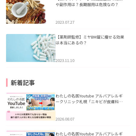
や副作用は？長期服用は危険なの？
2023.07.27
【薬剤師監修】ミヤBM錠に痩せる効果
は本当にあるの？
2023.11.10
新着記事
わたしの名医Youtube アルバアレルギ
ークリニック札幌「ニキビが皮膚科で
も治らない理由｜繰り返す人が次に考
える治療を医師が解説」を公開いたし
ました。
2026.08.07
わたしの名医Youtube アルバアレルギ