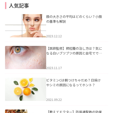
人気記事
顔の大きさの平均はどのくらい？小顔
の基準も解説
2023.12.12
【医師監修】稗粒腫の治し方は？気に
なる白いブツブツの原因と自宅ででき
るケアについて
2023.11.17
ビタミンCは朝つけちゃだめ？日焼け
やシミの原因になるってホント？
2021.09.22
【教えてドクター】防風通聖散の効果