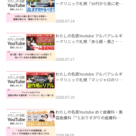
ークリニック札幌「30代から急に老け
て見える男性へ｜医師が教える「最初
にやるべき3つ」」を公開いたしまし
た。
2026.07.24
わたしの名医Youtube アルバアレルギ
ークリニック札幌「赤ら顔・酒さ・ニ
キビ跡にVビームは効く？向いている赤
みを医師が徹底解説」を公開いたしま
した。
2026.07.17
わたしの名医Youtube アルバアレルギ
ークリニック札幌「マンジャロのリア
ル｜医師が明かす副作用・リバウン
ド・正しい使い方」を公開いたしまし
た。
2026.07.10
わたしの名医Youtube めぐ皮膚科・美
容皮膚科「”とおりすがりの皮膚科
医”がスレッズの肌悩みに本気で答えて
みた」を公開いたしました。
2026.06.05