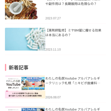
や副作用は？長期服用は危険なの？
2023.07.27
【薬剤師監修】ミヤBM錠に痩せる効果
は本当にあるの？
2023.11.10
新着記事
わたしの名医Youtube アルバアレルギ
ークリニック札幌「ニキビが皮膚科で
も治らない理由｜繰り返す人が次に考
える治療を医師が解説」を公開いたし
ました。
2026.08.07
わたしの名医Youtube アルバアレルギ