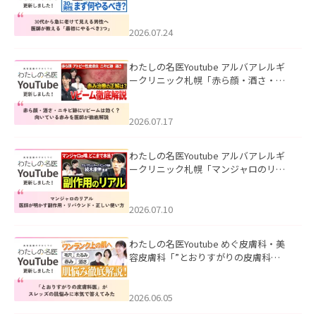
て見える男性へ｜医師が教える「最初
にやるべき3つ」」を公開いたしまし
た。
2026.07.24
わたしの名医Youtube アルバアレルギ
ークリニック札幌「赤ら顔・酒さ・ニ
キビ跡にVビームは効く？向いている赤
みを医師が徹底解説」を公開いたしま
した。
2026.07.17
わたしの名医Youtube アルバアレルギ
ークリニック札幌「マンジャロのリア
ル｜医師が明かす副作用・リバウン
ド・正しい使い方」を公開いたしまし
た。
2026.07.10
わたしの名医Youtube めぐ皮膚科・美
容皮膚科「”とおりすがりの皮膚科
医”がスレッズの肌悩みに本気で答えて
みた」を公開いたしました。
2026.06.05