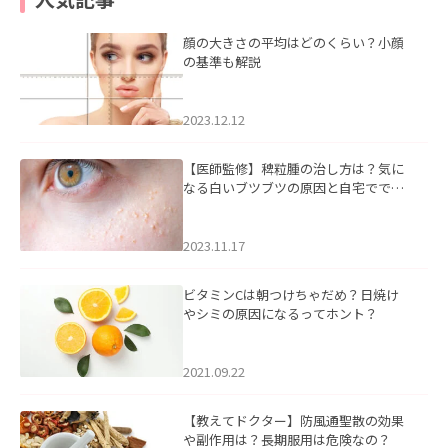
顔の大きさの平均はどのくらい？小顔
の基準も解説
2023.12.12
【医師監修】稗粒腫の治し方は？気に
なる白いブツブツの原因と自宅ででき
るケアについて
2023.11.17
ビタミンCは朝つけちゃだめ？日焼け
やシミの原因になるってホント？
2021.09.22
【教えてドクター】防風通聖散の効果
や副作用は？長期服用は危険なの？