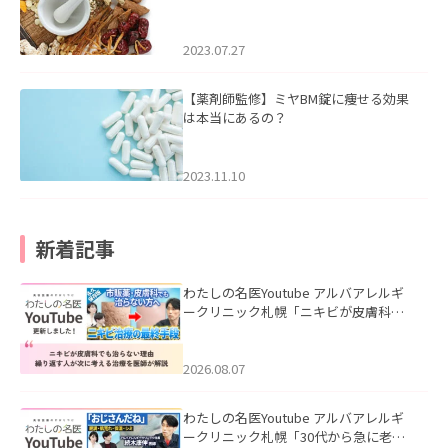
2023.07.27
【薬剤師監修】ミヤBM錠に痩せる効果
は本当にあるの？
2023.11.10
新着記事
わたしの名医Youtube アルバアレルギ
ークリニック札幌「ニキビが皮膚科で
も治らない理由｜繰り返す人が次に考
える治療を医師が解説」を公開いたし
ました。
2026.08.07
わたしの名医Youtube アルバアレルギ
ークリニック札幌「30代から急に老け