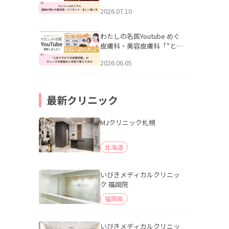
幌「マンジャロのリアル｜
2026.07.10
医師が明かす副作用・リバ
ウンド・正しい使い方」を
公開いたしました。
わたしの名医Youtube めぐ
皮膚科・美容皮膚科「”とお
りすがりの皮膚科医”がスレ
2026.06.05
ッズの肌悩みに本気で答え
てみた」を公開いたしまし
た。
最新クリニック
MJクリニック札幌
北海道
いびきメディカルクリニッ
ク 福岡院
福岡県
いびきメディカルクリニッ