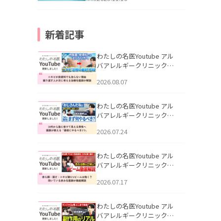
新着記事
わたしの名医Youtube アル
バアレルギークリニック札
幌「ニキビが皮膚科でも治
2026.08.07
らない理由｜繰り返す人が
次に考える治療を医師が解
説」を公開いたしました。
わたしの名医Youtube アル
バアレルギークリニック札
幌「30代から急に老けて見
2026.07.24
える男性へ｜医師が教える
「最初にやるべき3つ」」を
公開いたしました。
わたしの名医Youtube アル
バアレルギークリニック札
幌「赤ら顔・酒さ・ニキビ
2026.07.17
跡にVビームは効く？向いて
いる赤みを医師が徹底解
説」を公開いたしました。
わたしの名医Youtube アル
バアレルギークリニック札