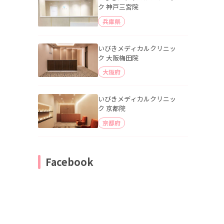
ク 神戸三宮院
兵庫県
いびきメディカルクリニッ
ク 大阪梅田院
大阪府
いびきメディカルクリニッ
ク 京都院
京都府
Facebook