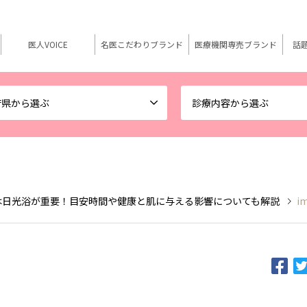
医人VOICE
名医こだわりブランド
医療機関専売ブランド
話
府県から選ぶ
診療内容から選ぶ
は日光浴が重要！目安時間や健康と肌に与える影響についても解説
i