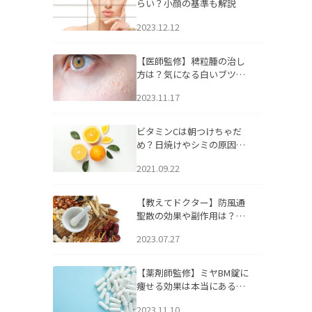
らい？小顔の基準も解説
2023.12.12
【医師監修】稗粒腫の治し
方は？気になる白いブツブ
ツの原因と自宅でできるケ
2023.11.17
アについて
ビタミンCは朝つけちゃだ
め？日焼けやシミの原因に
なるってホント？
2021.09.22
【教えてドクター】防風通
聖散の効果や副作用は？長
期服用は危険なの？
2023.07.27
【薬剤師監修】ミヤBM錠に
痩せる効果は本当にある
の？
2023.11.10