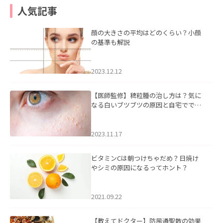
人気記事
顔の大きさの平均はどのくらい？小顔
の基準も解説
2023.12.12
【医師監修】稗粒腫の治し方は？気に
なる白いブツブツの原因と自宅ででき
るケアについて
2023.11.17
ビタミンCは朝つけちゃだめ？日焼け
やシミの原因になるってホント？
2021.09.22
【教えてドクター】防風通聖散の効果