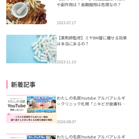
や副作用は？長期服用は危険なの？
2023.07.27
【薬剤師監修】ミヤBM錠に痩せる効果
は本当にあるの？
2023.11.10
新着記事
わたしの名医Youtube アルバアレルギ
ークリニック札幌「ニキビが皮膚科で
も治らない理由｜繰り返す人が次に考
える治療を医師が解説」を公開いたし
ました。
2026.08.07
わたしの名医Youtube アルバアレルギ