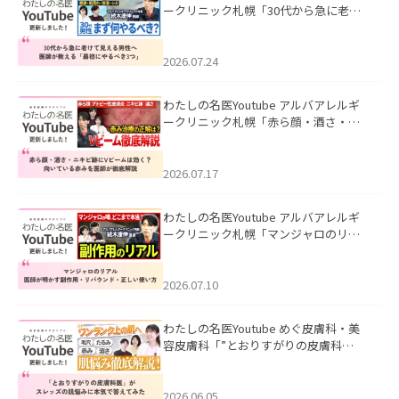
ークリニック札幌「30代から急に老け
て見える男性へ｜医師が教える「最初
にやるべき3つ」」を公開いたしまし
た。
2026.07.24
わたしの名医Youtube アルバアレルギ
ークリニック札幌「赤ら顔・酒さ・ニ
キビ跡にVビームは効く？向いている赤
みを医師が徹底解説」を公開いたしま
した。
2026.07.17
わたしの名医Youtube アルバアレルギ
ークリニック札幌「マンジャロのリア
ル｜医師が明かす副作用・リバウン
ド・正しい使い方」を公開いたしまし
た。
2026.07.10
わたしの名医Youtube めぐ皮膚科・美
容皮膚科「”とおりすがりの皮膚科
医”がスレッズの肌悩みに本気で答えて
みた」を公開いたしました。
2026.06.05