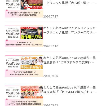
ークリニック札幌「赤ら顔・酒さ・ニ
キビ跡にVビームは効く？向いている赤
みを医師が徹底解説」を公開いたしま
した。
2026.07.17
わたしの名医Youtube アルバアレルギ
ークリニック札幌「マンジャロのリア
ル｜医師が明かす副作用・リバウン
ド・正しい使い方」を公開いたしまし
た。
2026.07.10
わたしの名医Youtube めぐ皮膚科・美
容皮膚科「”とおりすがりの皮膚科
医”がスレッズの肌悩みに本気で答えて
みた」を公開いたしました。
2026.06.05
わたしの名医Youtube めぐ皮膚科・美
容皮膚科「【ヒアルロン酸×ボトック
ス併用】ハイブリッド注入を美容皮膚
科医が徹底解説」を公開いたしまし
た。
2026.05.22