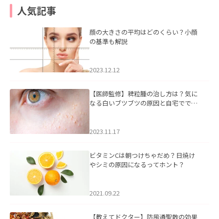
人気記事
顔の大きさの平均はどのくらい？小顔
の基準も解説
2023.12.12
【医師監修】稗粒腫の治し方は？気に
なる白いブツブツの原因と自宅ででき
るケアについて
2023.11.17
ビタミンCは朝つけちゃだめ？日焼け
やシミの原因になるってホント？
2021.09.22
【教えてドクター】防風通聖散の効果