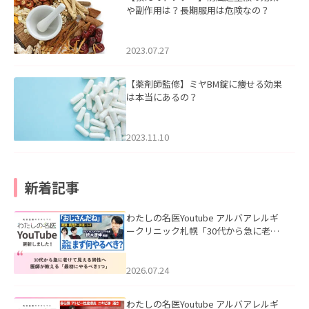
や副作用は？長期服用は危険なの？
2023.07.27
【薬剤師監修】ミヤBM錠に痩せる効果
は本当にあるの？
2023.11.10
新着記事
わたしの名医Youtube アルバアレルギ
ークリニック札幌「30代から急に老け
て見える男性へ｜医師が教える「最初
にやるべき3つ」」を公開いたしまし
た。
2026.07.24
わたしの名医Youtube アルバアレルギ