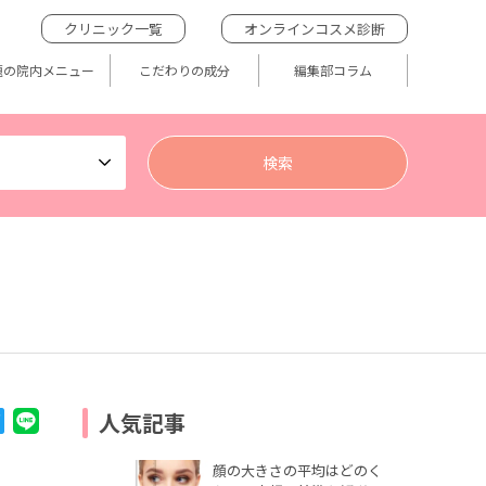
クリニック一覧
オンラインコスメ診断
題の院内メニュー
こだわりの成分
編集部コラム
人気記事
顔の大きさの平均はどのく