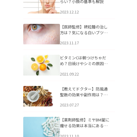
らい？小顔の基準も解説
2023.12.12
【医師監修】稗粒腫の治し
方は？気になる白いブツブ
ツの原因と自宅でできるケ
2023.11.17
アについて
ビタミンCは朝つけちゃだ
め？日焼けやシミの原因に
なるってホント？
2021.09.22
【教えてドクター】防風通
聖散の効果や副作用は？長
期服用は危険なの？
2023.07.27
【薬剤師監修】ミヤBM錠に
痩せる効果は本当にある
の？
2023.11.10