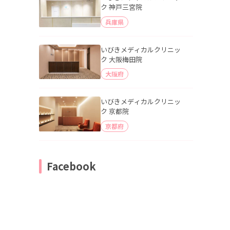
ク 神戸三宮院
兵庫県
いびきメディカルクリニッ
ク 大阪梅田院
大阪府
いびきメディカルクリニッ
ク 京都院
京都府
Facebook