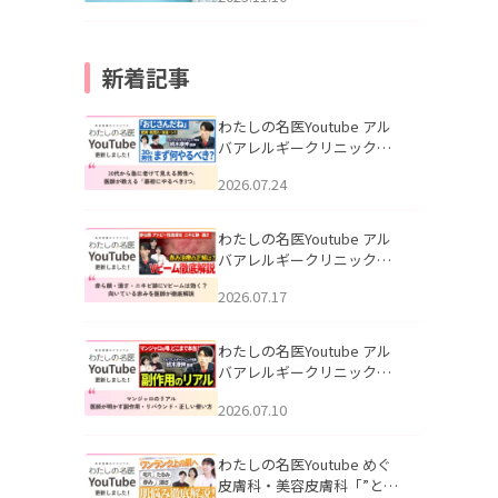
新着記事
わたしの名医Youtube アル
バアレルギークリニック札
幌「30代から急に老けて見
2026.07.24
える男性へ｜医師が教える
「最初にやるべき3つ」」を
公開いたしました。
わたしの名医Youtube アル
バアレルギークリニック札
幌「赤ら顔・酒さ・ニキビ
2026.07.17
跡にVビームは効く？向いて
いる赤みを医師が徹底解
説」を公開いたしました。
わたしの名医Youtube アル
バアレルギークリニック札
幌「マンジャロのリアル｜
2026.07.10
医師が明かす副作用・リバ
ウンド・正しい使い方」を
公開いたしました。
わたしの名医Youtube めぐ
皮膚科・美容皮膚科「”とお