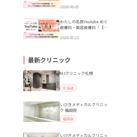
りすがりの皮膚科医”がスレ
2026.06.05
ッズの肌悩みに本気で答え
てみた」を公開いたしまし
た。
わたしの名医Youtube めぐ
皮膚科・美容皮膚科「【ヒ
アルロン酸×ボトックス併
2026.05.22
用】ハイブリッド注入を美
容皮膚科医が徹底解説」を
公開いたしました。
最新クリニック
MJクリニック札幌
北海道
いびきメディカルクリニッ
ク 福岡院
福岡県
いびきメディカルクリニッ