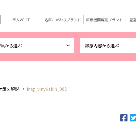
医人VOICE
名医こだわりブランド
医療機関専売ブランド
話
府県から選ぶ
診療内容から選ぶ
対策を解説
img_vinyl-skin_002