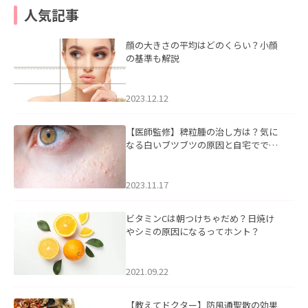
人気記事
顔の大きさの平均はどのくらい？小顔
の基準も解説
2023.12.12
【医師監修】稗粒腫の治し方は？気に
なる白いブツブツの原因と自宅ででき
るケアについて
2023.11.17
ビタミンCは朝つけちゃだめ？日焼け
やシミの原因になるってホント？
2021.09.22
【教えてドクター】防風通聖散の効果