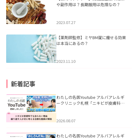
や副作用は？長期服用は危険なの？
2023.07.27
【薬剤師監修】ミヤBM錠に痩せる効果
は本当にあるの？
2023.11.10
新着記事
わたしの名医Youtube アルバアレルギ
ークリニック札幌「ニキビが皮膚科で
も治らない理由｜繰り返す人が次に考
える治療を医師が解説」を公開いたし
ました。
2026.08.07
わたしの名医Youtube アルバアレルギ