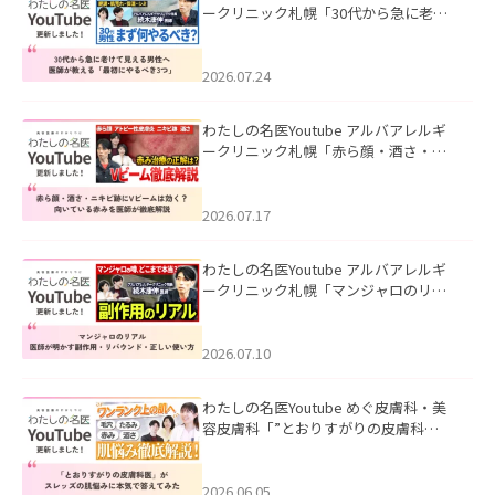
ークリニック札幌「30代から急に老け
て見える男性へ｜医師が教える「最初
にやるべき3つ」」を公開いたしまし
た。
2026.07.24
わたしの名医Youtube アルバアレルギ
ークリニック札幌「赤ら顔・酒さ・ニ
キビ跡にVビームは効く？向いている赤
みを医師が徹底解説」を公開いたしま
した。
2026.07.17
わたしの名医Youtube アルバアレルギ
ークリニック札幌「マンジャロのリア
ル｜医師が明かす副作用・リバウン
ド・正しい使い方」を公開いたしまし
た。
2026.07.10
わたしの名医Youtube めぐ皮膚科・美
容皮膚科「”とおりすがりの皮膚科
医”がスレッズの肌悩みに本気で答えて
みた」を公開いたしました。
2026.06.05