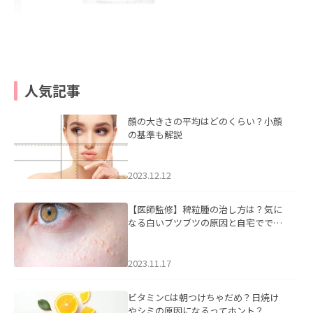
人気記事
顔の大きさの平均はどのくらい？小顔
の基準も解説
2023.12.12
【医師監修】稗粒腫の治し方は？気に
なる白いブツブツの原因と自宅ででき
るケアについて
2023.11.17
ビタミンCは朝つけちゃだめ？日焼け
やシミの原因になるってホント？