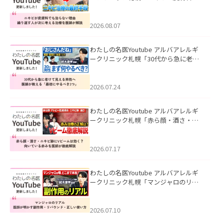
も治らない理由｜繰り返す人が次に考
える治療を医師が解説」を公開いたし
ました。
2026.08.07
わたしの名医Youtube アルバアレルギ
ークリニック札幌「30代から急に老け
て見える男性へ｜医師が教える「最初
にやるべき3つ」」を公開いたしまし
た。
2026.07.24
わたしの名医Youtube アルバアレルギ
ークリニック札幌「赤ら顔・酒さ・ニ
キビ跡にVビームは効く？向いている赤
みを医師が徹底解説」を公開いたしま
した。
2026.07.17
わたしの名医Youtube アルバアレルギ
ークリニック札幌「マンジャロのリア
ル｜医師が明かす副作用・リバウン
ド・正しい使い方」を公開いたしまし
た。
2026.07.10