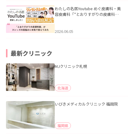
わたしの名医Youtube めぐ皮膚科・美
容皮膚科「”とおりすがりの皮膚科
医”がスレッズの肌悩みに本気で答えて
みた」を公開いたしました。
2026.06.05
最新クリニック
MJクリニック札幌
北海道
いびきメディカルクリニック 福岡院
福岡県