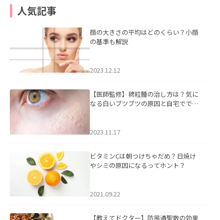
人気記事
顔の大きさの平均はどのくらい？小顔
の基準も解説
2023.12.12
【医師監修】稗粒腫の治し方は？気に
なる白いブツブツの原因と自宅ででき
るケアについて
2023.11.17
ビタミンCは朝つけちゃだめ？日焼け
やシミの原因になるってホント？
2021.09.22
【教えてドクター】防風通聖散の効果