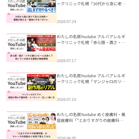
ークリニック札幌「30代から急に老け
て見える男性へ｜医師が教える「最初
にやるべき3つ」」を公開いたしまし
た。
2026.07.24
わたしの名医Youtube アルバアレルギ
ークリニック札幌「赤ら顔・酒さ・ニ
キビ跡にVビームは効く？向いている赤
みを医師が徹底解説」を公開いたしま
した。
2026.07.17
わたしの名医Youtube アルバアレルギ
ークリニック札幌「マンジャロのリア
ル｜医師が明かす副作用・リバウン
ド・正しい使い方」を公開いたしまし
た。
2026.07.10
わたしの名医Youtube めぐ皮膚科・美
容皮膚科「”とおりすがりの皮膚科
医”がスレッズの肌悩みに本気で答えて
みた」を公開いたしました。
2026.06.05