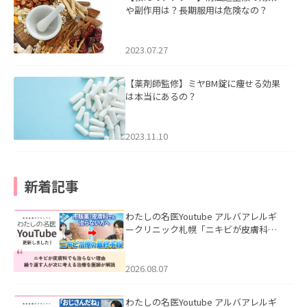
や副作用は？長期服用は危険なの？
2023.07.27
【薬剤師監修】ミヤBM錠に痩せる効果
は本当にあるの？
2023.11.10
新着記事
わたしの名医Youtube アルバアレルギ
ークリニック札幌「ニキビが皮膚科で
も治らない理由｜繰り返す人が次に考
える治療を医師が解説」を公開いたし
ました。
2026.08.07
わたしの名医Youtube アルバアレルギ