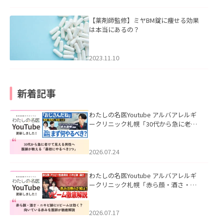
【薬剤師監修】ミヤBM錠に痩せる効果
は本当にあるの？
2023.11.10
新着記事
わたしの名医Youtube アルバアレルギ
ークリニック札幌「30代から急に老け
て見える男性へ｜医師が教える「最初
にやるべき3つ」」を公開いたしまし
た。
2026.07.24
わたしの名医Youtube アルバアレルギ
ークリニック札幌「赤ら顔・酒さ・ニ
キビ跡にVビームは効く？向いている赤
みを医師が徹底解説」を公開いたしま
した。
2026.07.17