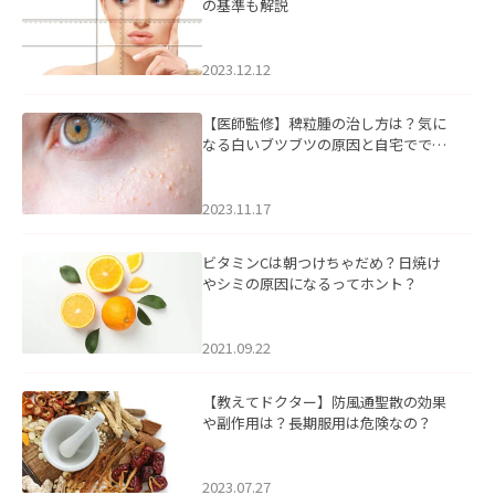
の基準も解説
2023.12.12
【医師監修】稗粒腫の治し方は？気に
なる白いブツブツの原因と自宅ででき
るケアについて
2023.11.17
ビタミンCは朝つけちゃだめ？日焼け
やシミの原因になるってホント？
2021.09.22
【教えてドクター】防風通聖散の効果
や副作用は？長期服用は危険なの？
2023.07.27