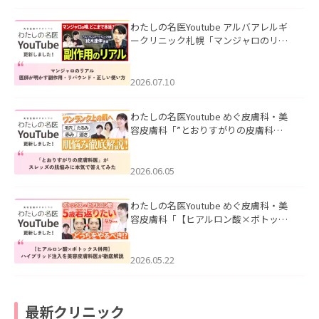
わたしの名医Youtube アルバアレルギ
ークリニック札幌「マンジャロのリア
ル｜医師が明かす副作用・リバウン
ド・正しい使い方」を公開いたしまし
た。
2026.07.10
わたしの名医Youtube めぐ皮膚科・美
容皮膚科「”とおりすがりの皮膚科
医”がスレッズの肌悩みに本気で答えて
みた」を公開いたしました。
2026.06.05
わたしの名医Youtube めぐ皮膚科・美
容皮膚科「【ヒアルロン酸×ボトック
ス併用】ハイブリッド注入を美容皮膚
科医が徹底解説」を公開いたしまし
た。
2026.05.22
最新クリニック