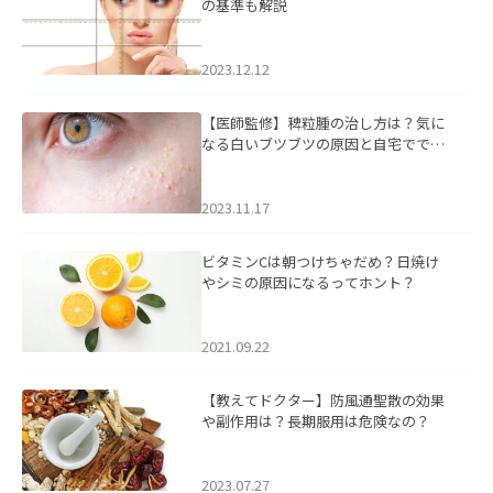
の基準も解説
2023.12.12
【医師監修】稗粒腫の治し方は？気に
なる白いブツブツの原因と自宅ででき
るケアについて
2023.11.17
ビタミンCは朝つけちゃだめ？日焼け
やシミの原因になるってホント？
2021.09.22
【教えてドクター】防風通聖散の効果
や副作用は？長期服用は危険なの？
2023.07.27