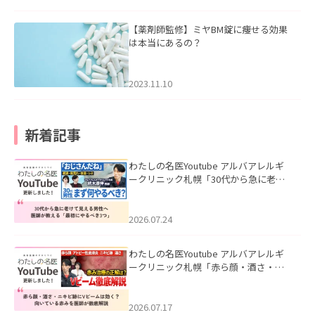
【薬剤師監修】ミヤBM錠に痩せる効果
は本当にあるの？
2023.11.10
新着記事
わたしの名医Youtube アルバアレルギ
ークリニック札幌「30代から急に老け
て見える男性へ｜医師が教える「最初
にやるべき3つ」」を公開いたしまし
た。
2026.07.24
わたしの名医Youtube アルバアレルギ
ークリニック札幌「赤ら顔・酒さ・ニ
キビ跡にVビームは効く？向いている赤
みを医師が徹底解説」を公開いたしま
した。
2026.07.17