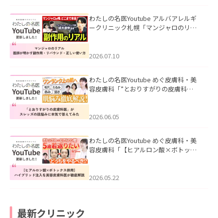
わたしの名医Youtube アルバアレルギ
ークリニック札幌「マンジャロのリア
ル｜医師が明かす副作用・リバウン
ド・正しい使い方」を公開いたしまし
た。
2026.07.10
わたしの名医Youtube めぐ皮膚科・美
容皮膚科「”とおりすがりの皮膚科
医”がスレッズの肌悩みに本気で答えて
みた」を公開いたしました。
2026.06.05
わたしの名医Youtube めぐ皮膚科・美
容皮膚科「【ヒアルロン酸×ボトック
ス併用】ハイブリッド注入を美容皮膚
科医が徹底解説」を公開いたしまし
た。
2026.05.22
最新クリニック