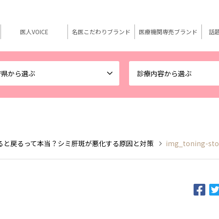
医人VOICE
名医こだわりブランド
医療機関専売ブランド
話
府県から選ぶ
診療内容から選ぶ
ると戻るって本当？シミ肝斑が悪化する原因と対策
img_toning-st