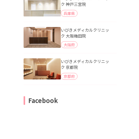
ク 神戸三宮院
兵庫県
いびきメディカルクリニッ
ク 大阪梅田院
大阪府
いびきメディカルクリニッ
ク 京都院
京都府
Facebook