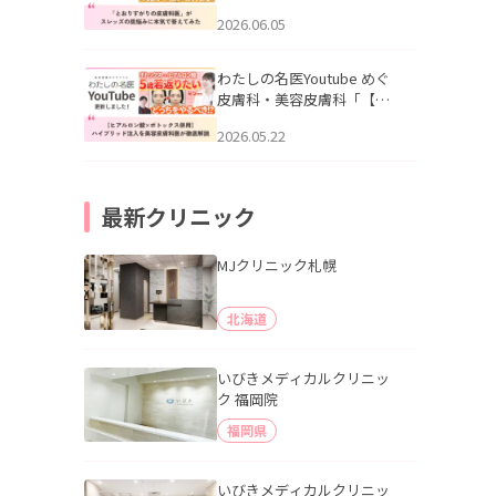
りすがりの皮膚科医”がスレ
2026.06.05
ッズの肌悩みに本気で答え
てみた」を公開いたしまし
た。
わたしの名医Youtube めぐ
皮膚科・美容皮膚科「【ヒ
アルロン酸×ボトックス併
2026.05.22
用】ハイブリッド注入を美
容皮膚科医が徹底解説」を
公開いたしました。
最新クリニック
MJクリニック札幌
北海道
いびきメディカルクリニッ
ク 福岡院
福岡県
いびきメディカルクリニッ