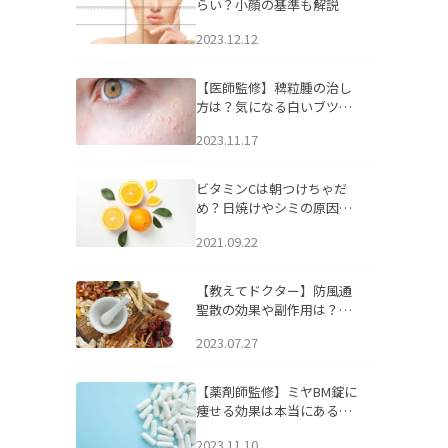
らい？小顔の基準も解説
2023.12.12
【医師監修】稗粒腫の治し
方は？気になる白いブツブ
ツの原因と自宅でできるケ
2023.11.17
アについて
ビタミンCは朝つけちゃだ
め？日焼けやシミの原因に
なるってホント？
2021.09.22
【教えてドクター】防風通
聖散の効果や副作用は？長
期服用は危険なの？
2023.07.27
【薬剤師監修】ミヤBM錠に
痩せる効果は本当にある
の？
2023.11.10