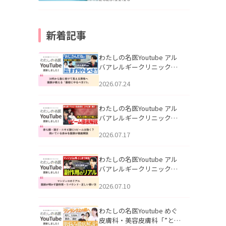
新着記事
わたしの名医Youtube アル
バアレルギークリニック札
幌「30代から急に老けて見
2026.07.24
える男性へ｜医師が教える
「最初にやるべき3つ」」を
公開いたしました。
わたしの名医Youtube アル
バアレルギークリニック札
幌「赤ら顔・酒さ・ニキビ
2026.07.17
跡にVビームは効く？向いて
いる赤みを医師が徹底解
説」を公開いたしました。
わたしの名医Youtube アル
バアレルギークリニック札
幌「マンジャロのリアル｜
2026.07.10
医師が明かす副作用・リバ
ウンド・正しい使い方」を
公開いたしました。
わたしの名医Youtube めぐ
皮膚科・美容皮膚科「”とお