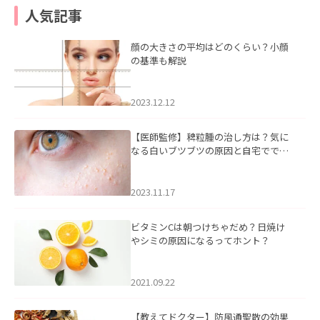
人気記事
顔の大きさの平均はどのくらい？小顔
の基準も解説
2023.12.12
【医師監修】稗粒腫の治し方は？気に
なる白いブツブツの原因と自宅ででき
るケアについて
2023.11.17
ビタミンCは朝つけちゃだめ？日焼け
やシミの原因になるってホント？
2021.09.22
【教えてドクター】防風通聖散の効果