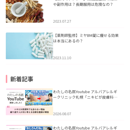
や副作用は？長期服用は危険なの？
2023.07.27
【薬剤師監修】ミヤBM錠に痩せる効果
は本当にあるの？
2023.11.10
新着記事
わたしの名医Youtube アルバアレルギ
ークリニック札幌「ニキビが皮膚科で
も治らない理由｜繰り返す人が次に考
える治療を医師が解説」を公開いたし
ました。
2026.08.07
わたしの名医Youtube アルバアレルギ