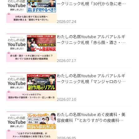
ークリニック札幌「30代から急に老け
て見える男性へ｜医師が教える「最初
にやるべき3つ」」を公開いたしまし
た。
2026.07.24
わたしの名医Youtube アルバアレルギ
ークリニック札幌「赤ら顔・酒さ・ニ
キビ跡にVビームは効く？向いている赤
みを医師が徹底解説」を公開いたしま
した。
2026.07.17
わたしの名医Youtube アルバアレルギ
ークリニック札幌「マンジャロのリア
ル｜医師が明かす副作用・リバウン
ド・正しい使い方」を公開いたしまし
た。
2026.07.10
わたしの名医Youtube めぐ皮膚科・美
容皮膚科「”とおりすがりの皮膚科
医”がスレッズの肌悩みに本気で答えて
みた」を公開いたしました。
2026.06.05