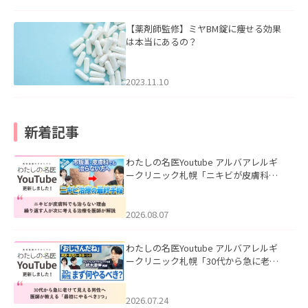
【薬剤師監修】ミヤBM錠に痩せる効果
は本当にあるの？
2023.11.10
新着記事
わたしの名医Youtube アルバアレルギ
ークリニック札幌「ニキビが皮膚科で
も治らない理由｜繰り返す人が次に考
える治療を医師が解説」を公開いたし
ました。
2026.08.07
わたしの名医Youtube アルバアレルギ
ークリニック札幌「30代から急に老け
て見える男性へ｜医師が教える「最初
にやるべき3つ」」を公開いたしまし
た。
2026.07.24