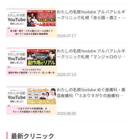
わたしの名医Youtube アルバアレルギ
ークリニック札幌「赤ら顔・酒さ・ニ
キビ跡にVビームは効く？向いている赤
みを医師が徹底解説」を公開いたしま
した。
2026.07.17
わたしの名医Youtube アルバアレルギ
ークリニック札幌「マンジャロのリア
ル｜医師が明かす副作用・リバウン
ド・正しい使い方」を公開いたしまし
た。
2026.07.10
わたしの名医Youtube めぐ皮膚科・美
容皮膚科「”とおりすがりの皮膚科
医”がスレッズの肌悩みに本気で答えて
みた」を公開いたしました。
2026.06.05
最新クリニック