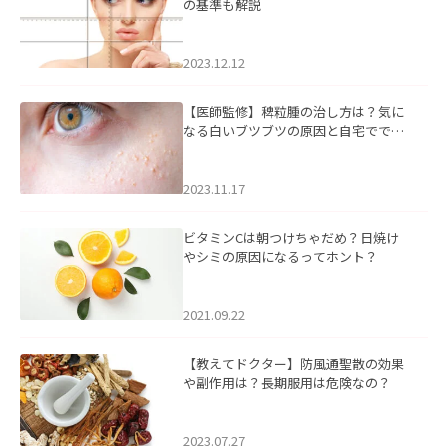
の基準も解説
2023.12.12
【医師監修】稗粒腫の治し方は？気に
なる白いブツブツの原因と自宅ででき
るケアについて
2023.11.17
ビタミンCは朝つけちゃだめ？日焼け
やシミの原因になるってホント？
2021.09.22
【教えてドクター】防風通聖散の効果
や副作用は？長期服用は危険なの？
2023.07.27