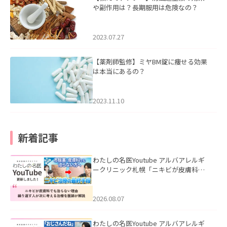
や副作用は？長期服用は危険なの？
2023.07.27
【薬剤師監修】ミヤBM錠に痩せる効果
は本当にあるの？
2023.11.10
新着記事
わたしの名医Youtube アルバアレルギ
ークリニック札幌「ニキビが皮膚科で
も治らない理由｜繰り返す人が次に考
える治療を医師が解説」を公開いたし
ました。
2026.08.07
わたしの名医Youtube アルバアレルギ