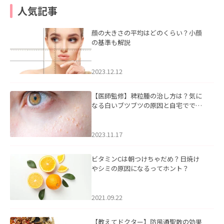
人気記事
顔の大きさの平均はどのくらい？小顔
の基準も解説
2023.12.12
【医師監修】稗粒腫の治し方は？気に
なる白いブツブツの原因と自宅ででき
るケアについて
2023.11.17
ビタミンCは朝つけちゃだめ？日焼け
やシミの原因になるってホント？
2021.09.22
【教えてドクター】防風通聖散の効果