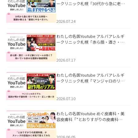
ークリニック札幌「30代から急に老け
て見える男性へ｜医師が教える「最初
にやるべき3つ」」を公開いたしまし
た。
2026.07.24
わたしの名医Youtube アルバアレルギ
ークリニック札幌「赤ら顔・酒さ・ニ
キビ跡にVビームは効く？向いている赤
みを医師が徹底解説」を公開いたしま
した。
2026.07.17
わたしの名医Youtube アルバアレルギ
ークリニック札幌「マンジャロのリア
ル｜医師が明かす副作用・リバウン
ド・正しい使い方」を公開いたしまし
た。
2026.07.10
わたしの名医Youtube めぐ皮膚科・美
容皮膚科「”とおりすがりの皮膚科
医”がスレッズの肌悩みに本気で答えて
みた」を公開いたしました。
2026.06.05