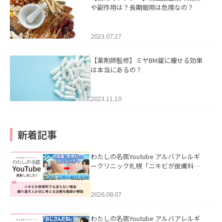
や副作用は？長期服用は危険なの？
2023.07.27
【薬剤師監修】ミヤBM錠に痩せる効果
は本当にあるの？
2023.11.10
新着記事
わたしの名医Youtube アルバアレルギ
ークリニック札幌「ニキビが皮膚科で
も治らない理由｜繰り返す人が次に考
える治療を医師が解説」を公開いたし
ました。
2026.08.07
わたしの名医Youtube アルバアレルギ