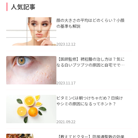
人気記事
顔の大きさの平均はどのくらい？小顔
の基準も解説
2023.12.12
【医師監修】稗粒腫の治し方は？気に
なる白いブツブツの原因と自宅ででき
るケアについて
2023.11.17
ビタミンCは朝つけちゃだめ？日焼け
やシミの原因になるってホント？
2021.09.22
【教えてドクター】防風通聖散の効果