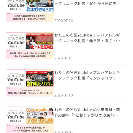
ークリニック札幌「30代から急に老け
て見える男性へ｜医師が教える「最初
にやるべき3つ」」を公開いたしまし
た。
2026.07.24
わたしの名医Youtube アルバアレルギ
ークリニック札幌「赤ら顔・酒さ・ニ
キビ跡にVビームは効く？向いている赤
みを医師が徹底解説」を公開いたしま
した。
2026.07.17
わたしの名医Youtube アルバアレルギ
ークリニック札幌「マンジャロのリア
ル｜医師が明かす副作用・リバウン
ド・正しい使い方」を公開いたしまし
た。
2026.07.10
わたしの名医Youtube めぐ皮膚科・美
容皮膚科「”とおりすがりの皮膚科
医”がスレッズの肌悩みに本気で答えて
みた」を公開いたしました。
2026.06.05