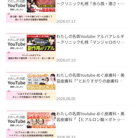
ークリニック札幌「赤ら顔・酒さ・ニ
キビ跡にVビームは効く？向いている赤
みを医師が徹底解説」を公開いたしま
した。
2026.07.17
わたしの名医Youtube アルバアレルギ
ークリニック札幌「マンジャロのリア
ル｜医師が明かす副作用・リバウン
ド・正しい使い方」を公開いたしまし
た。
2026.07.10
わたしの名医Youtube めぐ皮膚科・美
容皮膚科「”とおりすがりの皮膚科
医”がスレッズの肌悩みに本気で答えて
みた」を公開いたしました。
2026.06.05
わたしの名医Youtube めぐ皮膚科・美
容皮膚科「【ヒアルロン酸×ボトック
ス併用】ハイブリッド注入を美容皮膚
科医が徹底解説」を公開いたしまし
た。
2026.05.22