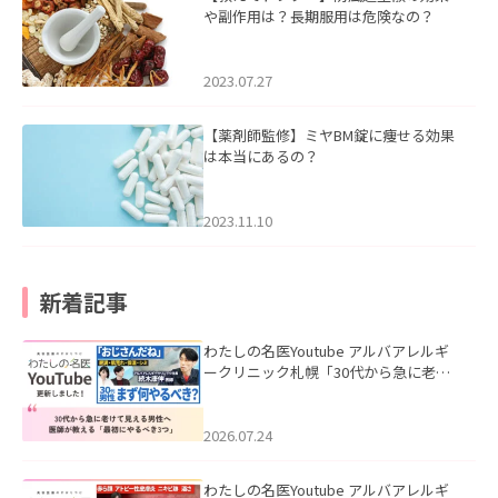
や副作用は？長期服用は危険なの？
2023.07.27
【薬剤師監修】ミヤBM錠に痩せる効果
は本当にあるの？
2023.11.10
新着記事
わたしの名医Youtube アルバアレルギ
ークリニック札幌「30代から急に老け
て見える男性へ｜医師が教える「最初
にやるべき3つ」」を公開いたしまし
た。
2026.07.24
わたしの名医Youtube アルバアレルギ