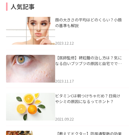
人気記事
顔の大きさの平均はどのくらい？小顔
の基準も解説
2023.12.12
【医師監修】稗粒腫の治し方は？気に
なる白いブツブツの原因と自宅ででき
るケアについて
2023.11.17
ビタミンCは朝つけちゃだめ？日焼け
やシミの原因になるってホント？
2021.09.22
【教えてドクター】防風通聖散の効果