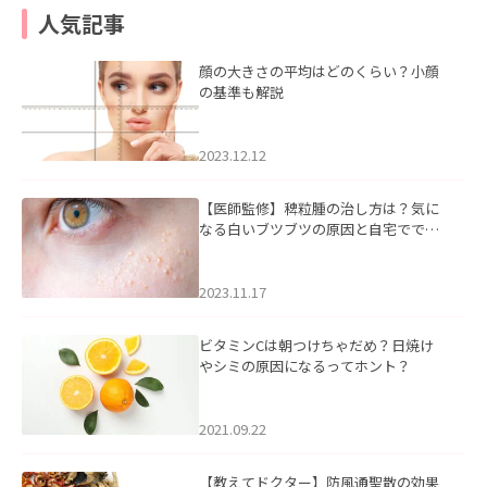
人気記事
顔の大きさの平均はどのくらい？小顔
の基準も解説
2023.12.12
【医師監修】稗粒腫の治し方は？気に
なる白いブツブツの原因と自宅ででき
るケアについて
2023.11.17
ビタミンCは朝つけちゃだめ？日焼け
やシミの原因になるってホント？
2021.09.22
【教えてドクター】防風通聖散の効果