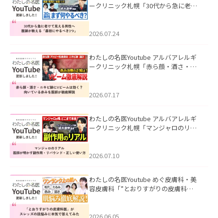
ークリニック札幌「30代から急に老け
て見える男性へ｜医師が教える「最初
にやるべき3つ」」を公開いたしまし
た。
2026.07.24
わたしの名医Youtube アルバアレルギ
ークリニック札幌「赤ら顔・酒さ・ニ
キビ跡にVビームは効く？向いている赤
みを医師が徹底解説」を公開いたしま
した。
2026.07.17
わたしの名医Youtube アルバアレルギ
ークリニック札幌「マンジャロのリア
ル｜医師が明かす副作用・リバウン
ド・正しい使い方」を公開いたしまし
た。
2026.07.10
わたしの名医Youtube めぐ皮膚科・美
容皮膚科「”とおりすがりの皮膚科
医”がスレッズの肌悩みに本気で答えて
みた」を公開いたしました。
2026.06.05