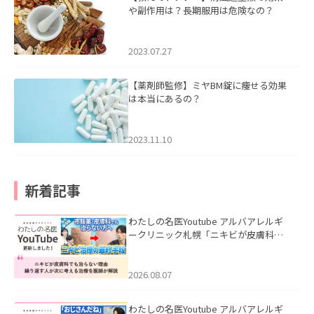
や副作用は？長期服用は危険なの？
2023.07.27
【薬剤師監修】ミヤBM錠に痩せる効果
は本当にあるの？
2023.11.10
新着記事
わたしの名医Youtube アルバアレルギ
ークリニック札幌「ニキビが皮膚科で
も治らない理由｜繰り返す人が次に考
える治療を医師が解説」を公開いたし
ました。
2026.08.07
わたしの名医Youtube アルバアレルギ