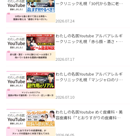
ークリニック札幌「30代から急に老け
て見える男性へ｜医師が教える「最初
にやるべき3つ」」を公開いたしまし
た。
2026.07.24
わたしの名医Youtube アルバアレルギ
ークリニック札幌「赤ら顔・酒さ・ニ
キビ跡にVビームは効く？向いている赤
みを医師が徹底解説」を公開いたしま
した。
2026.07.17
わたしの名医Youtube アルバアレルギ
ークリニック札幌「マンジャロのリア
ル｜医師が明かす副作用・リバウン
ド・正しい使い方」を公開いたしまし
た。
2026.07.10
わたしの名医Youtube めぐ皮膚科・美
容皮膚科「”とおりすがりの皮膚科
医”がスレッズの肌悩みに本気で答えて
みた」を公開いたしました。
2026.06.05