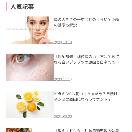
人気記事
顔の大きさの平均はどのくらい？小顔
の基準も解説
2023.12.12
【医師監修】稗粒腫の治し方は？気に
なる白いブツブツの原因と自宅ででき
るケアについて
2023.11.17
ビタミンCは朝つけちゃだめ？日焼け
やシミの原因になるってホント？
2021.09.22
【教えてドクター】防風通聖散の効果