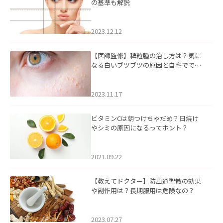
の基準も解説
2023.12.12
【医師監修】稗粒腫の治し方は？気に
なる白いブツブツの原因と自宅ででき
るケアについて
2023.11.17
ビタミンCは朝つけちゃだめ？日焼け
やシミの原因になるってホント？
2021.09.22
【教えてドクター】防風通聖散の効果
や副作用は？長期服用は危険なの？
2023.07.27