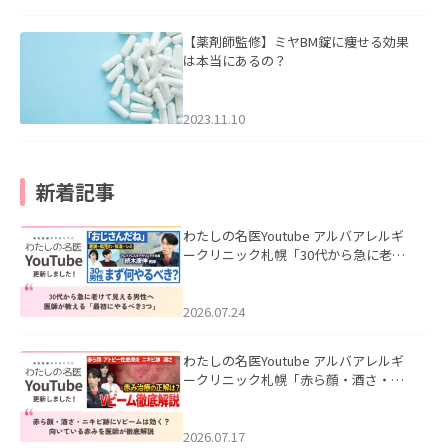
【薬剤師監修】ミヤBM錠に痩せる効果
は本当にあるの？
2023.11.10
新着記事
わたしの名医Youtube アルバアレルギ
ークリニック札幌「30代から急に老け
て見える男性へ｜医師が教える「最初
にやるべき3つ」」を公開いたしまし
た。
2026.07.24
わたしの名医Youtube アルバアレルギ
ークリニック札幌「赤ら顔・酒さ・ニ
キビ跡にVビームは効く？向いている赤
みを医師が徹底解説」を公開いたしま
した。
2026.07.17