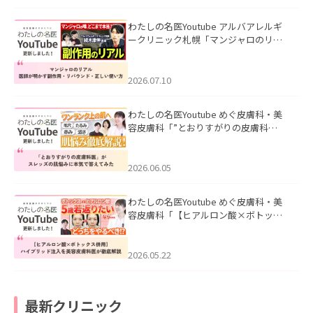
わたしの名医Youtube アルバアレルギ
ークリニック札幌「マンジャロのリア
ル｜医師が明かす副作用・リバウン
ド・正しい使い方」を公開いたしまし
た。
2026.07.10
わたしの名医Youtube めぐ皮膚科・美
容皮膚科「”とおりすがりの皮膚科
医”がスレッズの肌悩みに本気で答えて
みた」を公開いたしました。
2026.06.05
わたしの名医Youtube めぐ皮膚科・美
容皮膚科「【ヒアルロン酸×ボトック
ス併用】ハイブリッド注入を美容皮膚
科医が徹底解説」を公開いたしまし
た。
2026.05.22
最新クリニック