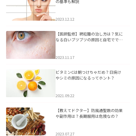
の基準も解説
2023.12.12
【医師監修】稗粒腫の治し方は？気に
なる白いブツブツの原因と自宅ででき
るケアについて
2023.11.17
ビタミンCは朝つけちゃだめ？日焼け
やシミの原因になるってホント？
2021.09.22
【教えてドクター】防風通聖散の効果
や副作用は？長期服用は危険なの？
2023.07.27