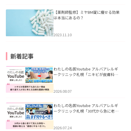
【薬剤師監修】ミヤBM錠に痩せる効果
は本当にあるの？
2023.11.10
新着記事
わたしの名医Youtube アルバアレルギ
ークリニック札幌「ニキビが皮膚科で
も治らない理由｜繰り返す人が次に考
える治療を医師が解説」を公開いたし
ました。
2026.08.07
わたしの名医Youtube アルバアレルギ
ークリニック札幌「30代から急に老け
て見える男性へ｜医師が教える「最初
にやるべき3つ」」を公開いたしまし
た。
2026.07.24