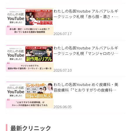
わたしの名医Youtube アルバアレルギ
ークリニック札幌「赤ら顔・酒さ・ニ
キビ跡にVビームは効く？向いている赤
みを医師が徹底解説」を公開いたしま
した。
2026.07.17
わたしの名医Youtube アルバアレルギ
ークリニック札幌「マンジャロのリア
ル｜医師が明かす副作用・リバウン
ド・正しい使い方」を公開いたしまし
た。
2026.07.10
わたしの名医Youtube めぐ皮膚科・美
容皮膚科「”とおりすがりの皮膚科
医”がスレッズの肌悩みに本気で答えて
みた」を公開いたしました。
2026.06.05
最新クリニック