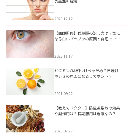
の基準も解説
2023.12.12
【医師監修】稗粒腫の治し方は？気に
なる白いブツブツの原因と自宅ででき
るケアについて
2023.11.17
ビタミンCは朝つけちゃだめ？日焼け
やシミの原因になるってホント？
2021.09.22
【教えてドクター】防風通聖散の効果
や副作用は？長期服用は危険なの？
2023.07.27