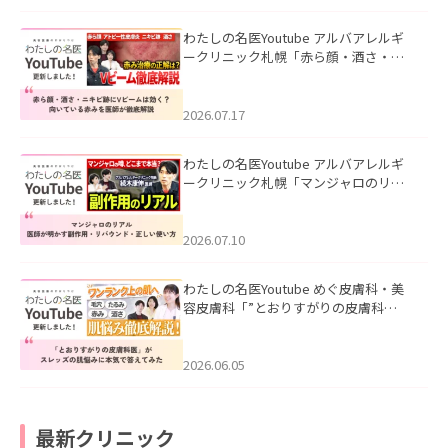
わたしの名医Youtube アルバアレルギ
ークリニック札幌「赤ら顔・酒さ・ニ
キビ跡にVビームは効く？向いている赤
みを医師が徹底解説」を公開いたしま
した。
2026.07.17
わたしの名医Youtube アルバアレルギ
ークリニック札幌「マンジャロのリア
ル｜医師が明かす副作用・リバウン
ド・正しい使い方」を公開いたしまし
た。
2026.07.10
わたしの名医Youtube めぐ皮膚科・美
容皮膚科「”とおりすがりの皮膚科
医”がスレッズの肌悩みに本気で答えて
みた」を公開いたしました。
2026.06.05
最新クリニック