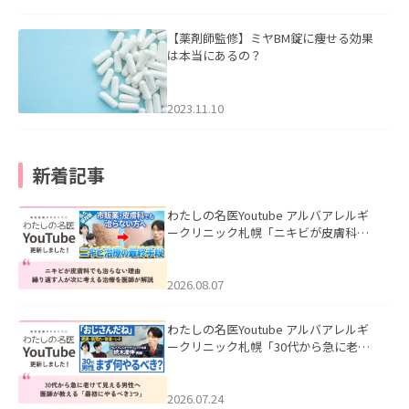
【薬剤師監修】ミヤBM錠に痩せる効果
は本当にあるの？
2023.11.10
新着記事
わたしの名医Youtube アルバアレルギ
ークリニック札幌「ニキビが皮膚科で
も治らない理由｜繰り返す人が次に考
える治療を医師が解説」を公開いたし
ました。
2026.08.07
わたしの名医Youtube アルバアレルギ
ークリニック札幌「30代から急に老け
て見える男性へ｜医師が教える「最初
にやるべき3つ」」を公開いたしまし
た。
2026.07.24