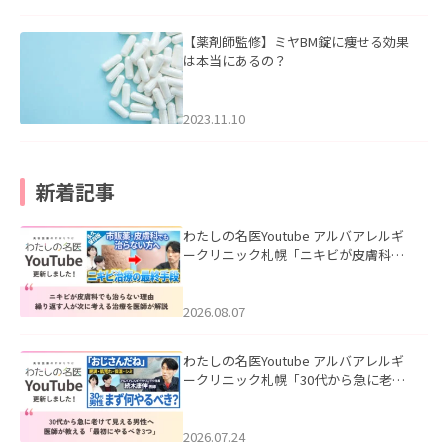
【薬剤師監修】ミヤBM錠に痩せる効果
は本当にあるの？
2023.11.10
新着記事
わたしの名医Youtube アルバアレルギ
ークリニック札幌「ニキビが皮膚科で
も治らない理由｜繰り返す人が次に考
える治療を医師が解説」を公開いたし
ました。
2026.08.07
わたしの名医Youtube アルバアレルギ
ークリニック札幌「30代から急に老け
て見える男性へ｜医師が教える「最初
にやるべき3つ」」を公開いたしまし
た。
2026.07.24