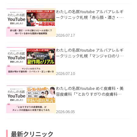
わたしの名医Youtube アルバアレルギ
ークリニック札幌「赤ら顔・酒さ・ニ
キビ跡にVビームは効く？向いている赤
みを医師が徹底解説」を公開いたしま
した。
2026.07.17
わたしの名医Youtube アルバアレルギ
ークリニック札幌「マンジャロのリア
ル｜医師が明かす副作用・リバウン
ド・正しい使い方」を公開いたしまし
た。
2026.07.10
わたしの名医Youtube めぐ皮膚科・美
容皮膚科「”とおりすがりの皮膚科
医”がスレッズの肌悩みに本気で答えて
みた」を公開いたしました。
2026.06.05
最新クリニック