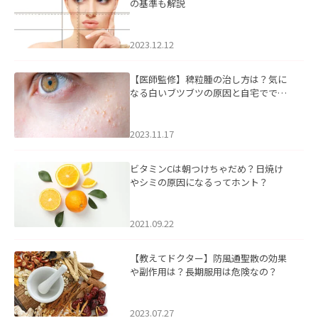
の基準も解説
2023.12.12
【医師監修】稗粒腫の治し方は？気に
なる白いブツブツの原因と自宅ででき
るケアについて
2023.11.17
ビタミンCは朝つけちゃだめ？日焼け
やシミの原因になるってホント？
2021.09.22
【教えてドクター】防風通聖散の効果
や副作用は？長期服用は危険なの？
2023.07.27