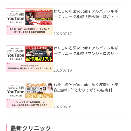
わたしの名医Youtube アルバアレルギ
ークリニック札幌「赤ら顔・酒さ・ニ
キビ跡にVビームは効く？向いている赤
みを医師が徹底解説」を公開いたしま
した。
2026.07.17
わたしの名医Youtube アルバアレルギ
ークリニック札幌「マンジャロのリア
ル｜医師が明かす副作用・リバウン
ド・正しい使い方」を公開いたしまし
た。
2026.07.10
わたしの名医Youtube めぐ皮膚科・美
容皮膚科「”とおりすがりの皮膚科
医”がスレッズの肌悩みに本気で答えて
みた」を公開いたしました。
2026.06.05
最新クリニック