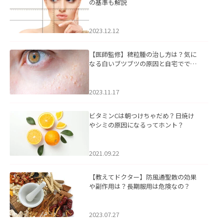
の基準も解説
2023.12.12
【医師監修】稗粒腫の治し方は？気に
なる白いブツブツの原因と自宅ででき
るケアについて
2023.11.17
ビタミンCは朝つけちゃだめ？日焼け
やシミの原因になるってホント？
2021.09.22
【教えてドクター】防風通聖散の効果
や副作用は？長期服用は危険なの？
2023.07.27