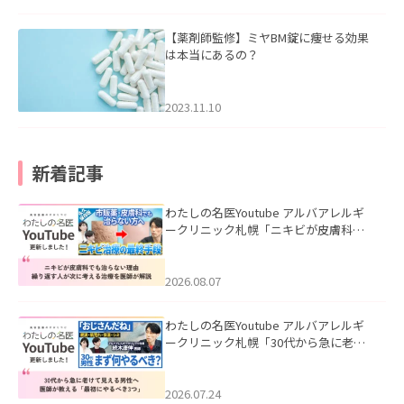
【薬剤師監修】ミヤBM錠に痩せる効果
は本当にあるの？
2023.11.10
新着記事
わたしの名医Youtube アルバアレルギ
ークリニック札幌「ニキビが皮膚科で
も治らない理由｜繰り返す人が次に考
える治療を医師が解説」を公開いたし
ました。
2026.08.07
わたしの名医Youtube アルバアレルギ
ークリニック札幌「30代から急に老け
て見える男性へ｜医師が教える「最初
にやるべき3つ」」を公開いたしまし
た。
2026.07.24