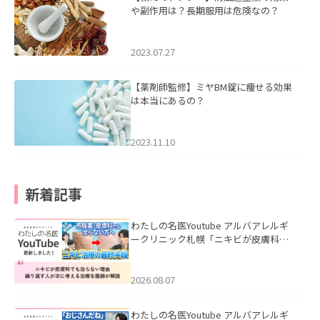
や副作用は？長期服用は危険なの？
2023.07.27
【薬剤師監修】ミヤBM錠に痩せる効果
は本当にあるの？
2023.11.10
新着記事
わたしの名医Youtube アルバアレルギ
ークリニック札幌「ニキビが皮膚科で
も治らない理由｜繰り返す人が次に考
える治療を医師が解説」を公開いたし
ました。
2026.08.07
わたしの名医Youtube アルバアレルギ