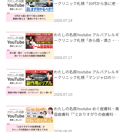
ークリニック札幌「30代から急に老け
て見える男性へ｜医師が教える「最初
にやるべき3つ」」を公開いたしまし
た。
2026.07.24
わたしの名医Youtube アルバアレルギ
ークリニック札幌「赤ら顔・酒さ・ニ
キビ跡にVビームは効く？向いている赤
みを医師が徹底解説」を公開いたしま
した。
2026.07.17
わたしの名医Youtube アルバアレルギ
ークリニック札幌「マンジャロのリア
ル｜医師が明かす副作用・リバウン
ド・正しい使い方」を公開いたしまし
た。
2026.07.10
わたしの名医Youtube めぐ皮膚科・美
容皮膚科「”とおりすがりの皮膚科
医”がスレッズの肌悩みに本気で答えて
みた」を公開いたしました。
2026.06.05