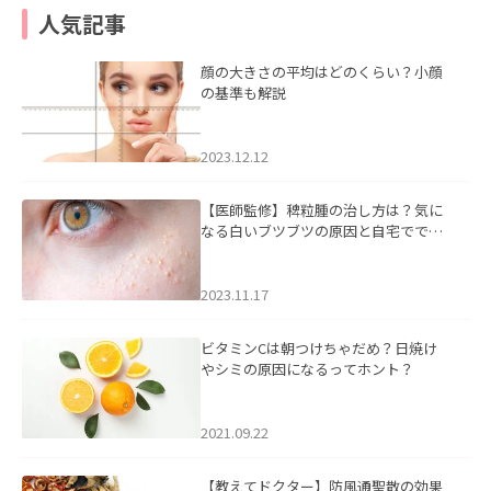
人気記事
顔の大きさの平均はどのくらい？小顔
の基準も解説
2023.12.12
【医師監修】稗粒腫の治し方は？気に
なる白いブツブツの原因と自宅ででき
るケアについて
2023.11.17
ビタミンCは朝つけちゃだめ？日焼け
やシミの原因になるってホント？
2021.09.22
【教えてドクター】防風通聖散の効果