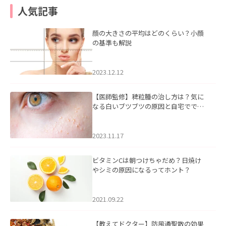
人気記事
顔の大きさの平均はどのくらい？小顔
の基準も解説
2023.12.12
【医師監修】稗粒腫の治し方は？気に
なる白いブツブツの原因と自宅ででき
るケアについて
2023.11.17
ビタミンCは朝つけちゃだめ？日焼け
やシミの原因になるってホント？
2021.09.22
【教えてドクター】防風通聖散の効果