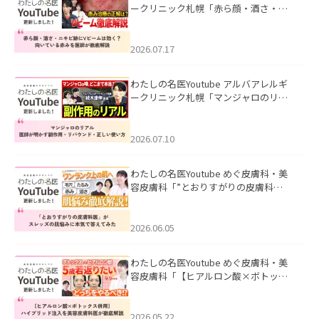
ークリニック札幌「赤ら顔・酒さ・ニ
キビ跡にVビームは効く？向いている赤
みを医師が徹底解説」を公開いたしま
した。
2026.07.17
わたしの名医Youtube アルバアレルギ
ークリニック札幌「マンジャロのリア
ル｜医師が明かす副作用・リバウン
ド・正しい使い方」を公開いたしまし
た。
2026.07.10
わたしの名医Youtube めぐ皮膚科・美
容皮膚科「”とおりすがりの皮膚科
医”がスレッズの肌悩みに本気で答えて
みた」を公開いたしました。
2026.06.05
わたしの名医Youtube めぐ皮膚科・美
容皮膚科「【ヒアルロン酸×ボトック
ス併用】ハイブリッド注入を美容皮膚
科医が徹底解説」を公開いたしまし
た。
2026.05.22