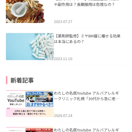
や副作用は？長期服用は危険なの？
2023.07.27
【薬剤師監修】ミヤBM錠に痩せる効果
は本当にあるの？
2023.11.10
新着記事
わたしの名医Youtube アルバアレルギ
ークリニック札幌「30代から急に老け
て見える男性へ｜医師が教える「最初
にやるべき3つ」」を公開いたしまし
た。
2026.07.24
わたしの名医Youtube アルバアレルギ