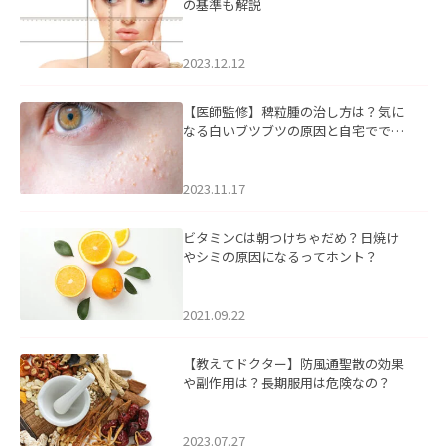
の基準も解説
2023.12.12
【医師監修】稗粒腫の治し方は？気に
なる白いブツブツの原因と自宅ででき
るケアについて
2023.11.17
ビタミンCは朝つけちゃだめ？日焼け
やシミの原因になるってホント？
2021.09.22
【教えてドクター】防風通聖散の効果
や副作用は？長期服用は危険なの？
2023.07.27