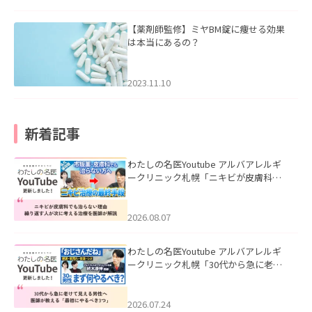
【薬剤師監修】ミヤBM錠に痩せる効果
は本当にあるの？
2023.11.10
新着記事
わたしの名医Youtube アルバアレルギ
ークリニック札幌「ニキビが皮膚科で
も治らない理由｜繰り返す人が次に考
える治療を医師が解説」を公開いたし
ました。
2026.08.07
わたしの名医Youtube アルバアレルギ
ークリニック札幌「30代から急に老け
て見える男性へ｜医師が教える「最初
にやるべき3つ」」を公開いたしまし
た。
2026.07.24