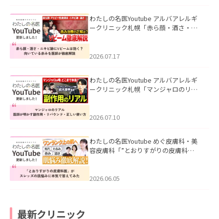
わたしの名医Youtube アルバアレルギ
ークリニック札幌「赤ら顔・酒さ・ニ
キビ跡にVビームは効く？向いている赤
みを医師が徹底解説」を公開いたしま
した。
2026.07.17
わたしの名医Youtube アルバアレルギ
ークリニック札幌「マンジャロのリア
ル｜医師が明かす副作用・リバウン
ド・正しい使い方」を公開いたしまし
た。
2026.07.10
わたしの名医Youtube めぐ皮膚科・美
容皮膚科「”とおりすがりの皮膚科
医”がスレッズの肌悩みに本気で答えて
みた」を公開いたしました。
2026.06.05
最新クリニック