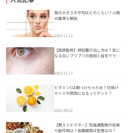
顔の大きさの平均はどのくらい？小顔
の基準も解説
2023.12.12
【医師監修】稗粒腫の治し方は？気に
なる白いブツブツの原因と自宅ででき
るケアについて
2023.11.17
ビタミンCは朝つけちゃだめ？日焼け
やシミの原因になるってホント？
2021.09.22
【教えてドクター】防風通聖散の効果
や副作用は？長期服用は危険なの？