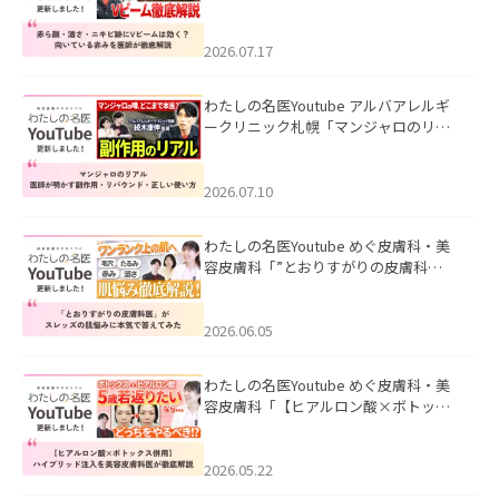
キビ跡にVビームは効く？向いている赤
みを医師が徹底解説」を公開いたしま
した。
2026.07.17
わたしの名医Youtube アルバアレルギ
ークリニック札幌「マンジャロのリア
ル｜医師が明かす副作用・リバウン
ド・正しい使い方」を公開いたしまし
た。
2026.07.10
わたしの名医Youtube めぐ皮膚科・美
容皮膚科「”とおりすがりの皮膚科
医”がスレッズの肌悩みに本気で答えて
みた」を公開いたしました。
2026.06.05
わたしの名医Youtube めぐ皮膚科・美
容皮膚科「【ヒアルロン酸×ボトック
ス併用】ハイブリッド注入を美容皮膚
科医が徹底解説」を公開いたしまし
た。
2026.05.22