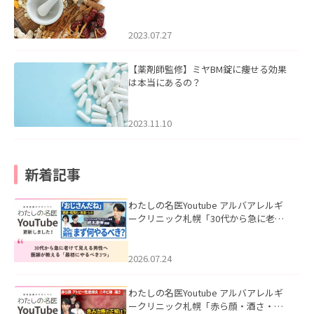
2023.07.27
【薬剤師監修】ミヤBM錠に痩せる効果
は本当にあるの？
2023.11.10
新着記事
わたしの名医Youtube アルバアレルギ
ークリニック札幌「30代から急に老け
て見える男性へ｜医師が教える「最初
にやるべき3つ」」を公開いたしまし
た。
2026.07.24
わたしの名医Youtube アルバアレルギ
ークリニック札幌「赤ら顔・酒さ・ニ