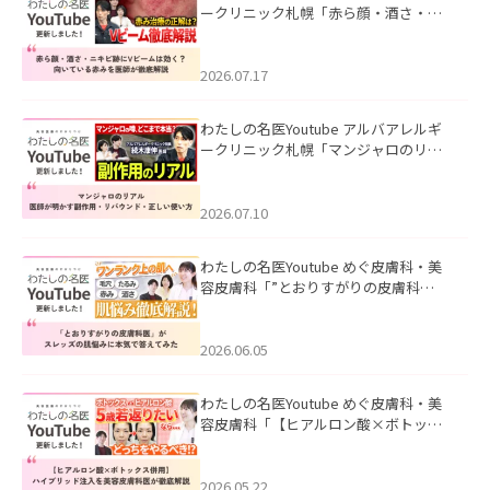
ークリニック札幌「赤ら顔・酒さ・ニ
キビ跡にVビームは効く？向いている赤
みを医師が徹底解説」を公開いたしま
した。
2026.07.17
わたしの名医Youtube アルバアレルギ
ークリニック札幌「マンジャロのリア
ル｜医師が明かす副作用・リバウン
ド・正しい使い方」を公開いたしまし
た。
2026.07.10
わたしの名医Youtube めぐ皮膚科・美
容皮膚科「”とおりすがりの皮膚科
医”がスレッズの肌悩みに本気で答えて
みた」を公開いたしました。
2026.06.05
わたしの名医Youtube めぐ皮膚科・美
容皮膚科「【ヒアルロン酸×ボトック
ス併用】ハイブリッド注入を美容皮膚
科医が徹底解説」を公開いたしまし
た。
2026.05.22