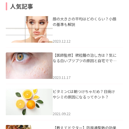
人気記事
顔の大きさの平均はどのくらい？小顔
の基準も解説
2023.12.12
【医師監修】稗粒腫の治し方は？気に
なる白いブツブツの原因と自宅ででき
るケアについて
2023.11.17
ビタミンCは朝つけちゃだめ？日焼け
やシミの原因になるってホント？
2021.09.22
【教えてドクター】防風通聖散の効果