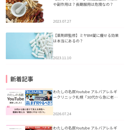
や副作用は？長期服用は危険なの？
2023.07.27
【薬剤師監修】ミヤBM錠に痩せる効果
は本当にあるの？
2023.11.10
新着記事
わたしの名医Youtube アルバアレルギ
ークリニック札幌「30代から急に老け
て見える男性へ｜医師が教える「最初
にやるべき3つ」」を公開いたしまし
た。
2026.07.24
わたしの名医Youtube アルバアレルギ