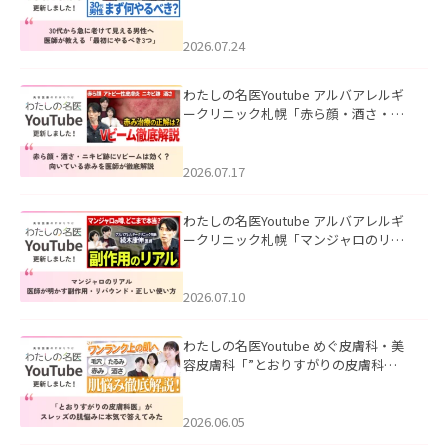
て見える男性へ｜医師が教える「最初
にやるべき3つ」」を公開いたしまし
た。
2026.07.24
わたしの名医Youtube アルバアレルギ
ークリニック札幌「赤ら顔・酒さ・ニ
キビ跡にVビームは効く？向いている赤
みを医師が徹底解説」を公開いたしま
した。
2026.07.17
わたしの名医Youtube アルバアレルギ
ークリニック札幌「マンジャロのリア
ル｜医師が明かす副作用・リバウン
ド・正しい使い方」を公開いたしまし
た。
2026.07.10
わたしの名医Youtube めぐ皮膚科・美
容皮膚科「”とおりすがりの皮膚科
医”がスレッズの肌悩みに本気で答えて
みた」を公開いたしました。
2026.06.05