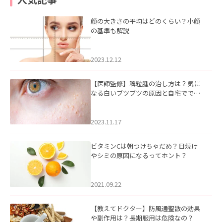
顔の大きさの平均はどのくらい？小顔
の基準も解説
2023.12.12
【医師監修】稗粒腫の治し方は？気に
なる白いブツブツの原因と自宅ででき
るケアについて
2023.11.17
ビタミンCは朝つけちゃだめ？日焼け
やシミの原因になるってホント？
2021.09.22
【教えてドクター】防風通聖散の効果
や副作用は？長期服用は危険なの？