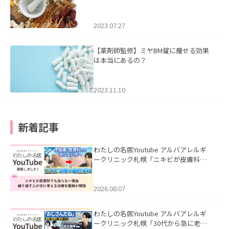
2023.07.27
【薬剤師監修】ミヤBM錠に痩せる効果
は本当にあるの？
2023.11.10
新着記事
わたしの名医Youtube アルバアレルギ
ークリニック札幌「ニキビが皮膚科で
も治らない理由｜繰り返す人が次に考
える治療を医師が解説」を公開いたし
ました。
2026.08.07
わたしの名医Youtube アルバアレルギ
ークリニック札幌「30代から急に老け