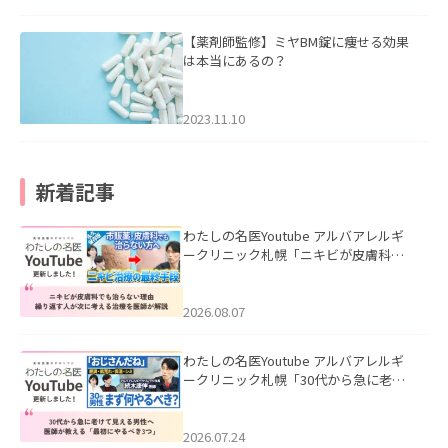
【薬剤師監修】ミヤBM錠に痩せる効果
は本当にあるの？
2023.11.10
新着記事
わたしの名医Youtube アルバアレルギ
ークリニック札幌「ニキビが皮膚科で
も治らない理由｜繰り返す人が次に考
える治療を医師が解説」を公開いたし
ました。
2026.08.07
わたしの名医Youtube アルバアレルギ
ークリニック札幌「30代から急に老け
て見える男性へ｜医師が教える「最初
にやるべき3つ」」を公開いたしまし
た。
2026.07.24