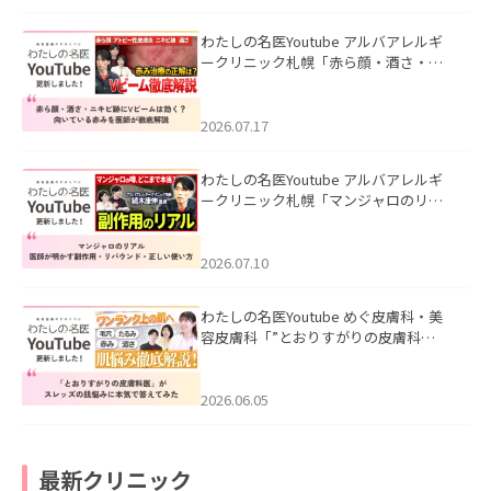
わたしの名医Youtube アルバアレルギ
ークリニック札幌「赤ら顔・酒さ・ニ
キビ跡にVビームは効く？向いている赤
みを医師が徹底解説」を公開いたしま
した。
2026.07.17
わたしの名医Youtube アルバアレルギ
ークリニック札幌「マンジャロのリア
ル｜医師が明かす副作用・リバウン
ド・正しい使い方」を公開いたしまし
た。
2026.07.10
わたしの名医Youtube めぐ皮膚科・美
容皮膚科「”とおりすがりの皮膚科
医”がスレッズの肌悩みに本気で答えて
みた」を公開いたしました。
2026.06.05
最新クリニック