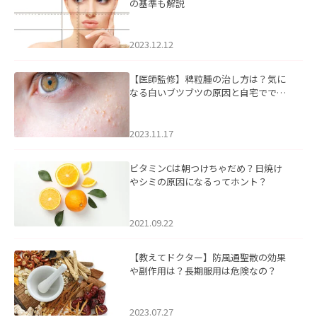
の基準も解説
2023.12.12
【医師監修】稗粒腫の治し方は？気に
なる白いブツブツの原因と自宅ででき
るケアについて
2023.11.17
ビタミンCは朝つけちゃだめ？日焼け
やシミの原因になるってホント？
2021.09.22
【教えてドクター】防風通聖散の効果
や副作用は？長期服用は危険なの？
2023.07.27