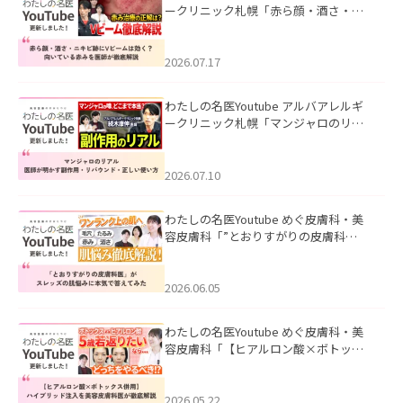
ークリニック札幌「赤ら顔・酒さ・ニ
キビ跡にVビームは効く？向いている赤
みを医師が徹底解説」を公開いたしま
した。
2026.07.17
わたしの名医Youtube アルバアレルギ
ークリニック札幌「マンジャロのリア
ル｜医師が明かす副作用・リバウン
ド・正しい使い方」を公開いたしまし
た。
2026.07.10
わたしの名医Youtube めぐ皮膚科・美
容皮膚科「”とおりすがりの皮膚科
医”がスレッズの肌悩みに本気で答えて
みた」を公開いたしました。
2026.06.05
わたしの名医Youtube めぐ皮膚科・美
容皮膚科「【ヒアルロン酸×ボトック
ス併用】ハイブリッド注入を美容皮膚
科医が徹底解説」を公開いたしまし
た。
2026.05.22