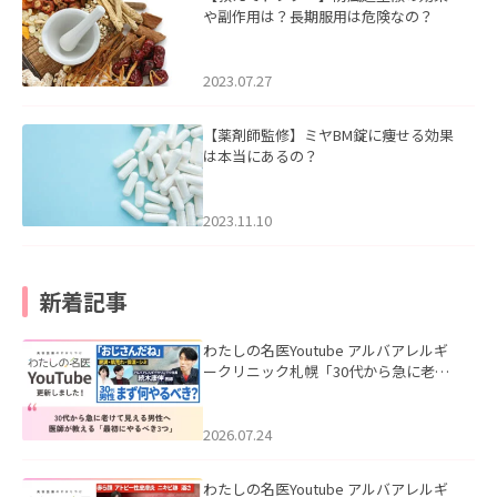
や副作用は？長期服用は危険なの？
2023.07.27
【薬剤師監修】ミヤBM錠に痩せる効果
は本当にあるの？
2023.11.10
新着記事
わたしの名医Youtube アルバアレルギ
ークリニック札幌「30代から急に老け
て見える男性へ｜医師が教える「最初
にやるべき3つ」」を公開いたしまし
た。
2026.07.24
わたしの名医Youtube アルバアレルギ