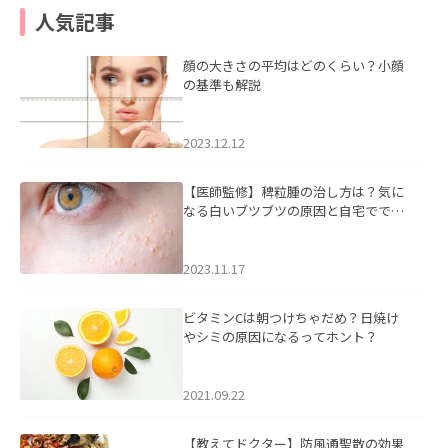
人気記事
顔の大きさの平均はどのくらい？小顔
の基準も解説
2023.12.12
【医師監修】稗粒腫の治し方は？気に
なる白いブツブツの原因と自宅ででき
るケアについて
2023.11.17
ビタミンCは朝つけちゃだめ？日焼け
やシミの原因になるってホント？
2021.09.22
【教えてドクター】防風通聖散の効果