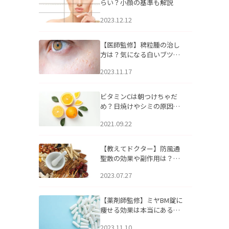
らい？小顔の基準も解説
2023.12.12
【医師監修】稗粒腫の治し
方は？気になる白いブツブ
ツの原因と自宅でできるケ
2023.11.17
アについて
ビタミンCは朝つけちゃだ
め？日焼けやシミの原因に
なるってホント？
2021.09.22
【教えてドクター】防風通
聖散の効果や副作用は？長
期服用は危険なの？
2023.07.27
【薬剤師監修】ミヤBM錠に
痩せる効果は本当にある
の？
2023.11.10