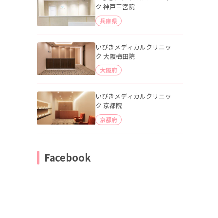
ク 神戸三宮院
兵庫県
いびきメディカルクリニッ
ク 大阪梅田院
大阪府
いびきメディカルクリニッ
ク 京都院
京都府
Facebook