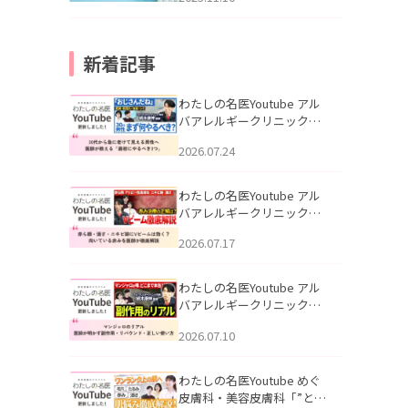
新着記事
わたしの名医Youtube アル
バアレルギークリニック札
幌「30代から急に老けて見
2026.07.24
える男性へ｜医師が教える
「最初にやるべき3つ」」を
公開いたしました。
わたしの名医Youtube アル
バアレルギークリニック札
幌「赤ら顔・酒さ・ニキビ
2026.07.17
跡にVビームは効く？向いて
いる赤みを医師が徹底解
説」を公開いたしました。
わたしの名医Youtube アル
バアレルギークリニック札
幌「マンジャロのリアル｜
2026.07.10
医師が明かす副作用・リバ
ウンド・正しい使い方」を
公開いたしました。
わたしの名医Youtube めぐ
皮膚科・美容皮膚科「”とお