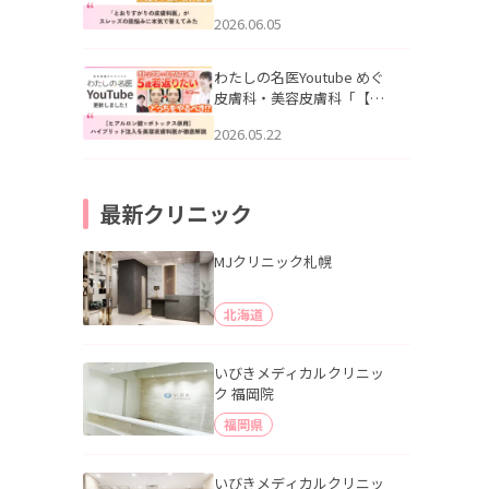
りすがりの皮膚科医”がスレ
2026.06.05
ッズの肌悩みに本気で答え
てみた」を公開いたしまし
た。
わたしの名医Youtube めぐ
皮膚科・美容皮膚科「【ヒ
アルロン酸×ボトックス併
2026.05.22
用】ハイブリッド注入を美
容皮膚科医が徹底解説」を
公開いたしました。
最新クリニック
MJクリニック札幌
北海道
いびきメディカルクリニッ
ク 福岡院
福岡県
いびきメディカルクリニッ