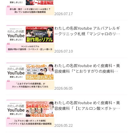
キビ跡にVビームは効く？向いている赤
みを医師が徹底解説」を公開いたしま
した。
2026.07.17
わたしの名医Youtube アルバアレルギ
ークリニック札幌「マンジャロのリア
ル｜医師が明かす副作用・リバウン
ド・正しい使い方」を公開いたしまし
た。
2026.07.10
わたしの名医Youtube めぐ皮膚科・美
容皮膚科「”とおりすがりの皮膚科
医”がスレッズの肌悩みに本気で答えて
みた」を公開いたしました。
2026.06.05
わたしの名医Youtube めぐ皮膚科・美
容皮膚科「【ヒアルロン酸×ボトック
ス併用】ハイブリッド注入を美容皮膚
科医が徹底解説」を公開いたしまし
た。
2026.05.22