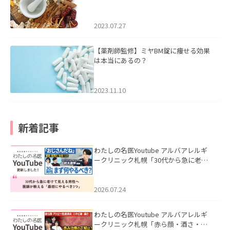
2023.07.27
【薬剤師監修】ミヤBM錠に痩せる効果
は本当にあるの？
2023.11.10
新着記事
わたしの名医Youtube アルバアレルギ
ークリニック札幌「30代から急に老け
て見える男性へ｜医師が教える「最初
にやるべき3つ」」を公開いたしまし
た。
2026.07.24
わたしの名医Youtube アルバアレルギ
ークリニック札幌「赤ら顔・酒さ・ニ