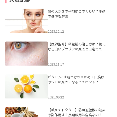
顔の大きさの平均はどのくらい？小顔
の基準も解説
2023.12.12
【医師監修】稗粒腫の治し方は？気に
なる白いブツブツの原因と自宅ででき
るケアについて
2023.11.17
ビタミンCは朝つけちゃだめ？日焼け
やシミの原因になるってホント？
2021.09.22
【教えてドクター】防風通聖散の効果
や副作用は？長期服用は危険なの？