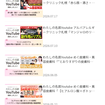
ークリニック札幌「赤ら顔・酒さ・ニ
キビ跡にVビームは効く？向いている赤
みを医師が徹底解説」を公開いたしま
した。
2026.07.17
わたしの名医Youtube アルバアレルギ
ークリニック札幌「マンジャロのリア
ル｜医師が明かす副作用・リバウン
ド・正しい使い方」を公開いたしまし
た。
2026.07.10
わたしの名医Youtube めぐ皮膚科・美
容皮膚科「”とおりすがりの皮膚科
医”がスレッズの肌悩みに本気で答えて
みた」を公開いたしました。
2026.06.05
わたしの名医Youtube めぐ皮膚科・美
容皮膚科「【ヒアルロン酸×ボトック
ス併用】ハイブリッド注入を美容皮膚
科医が徹底解説」を公開いたしまし
た。
2026.05.22