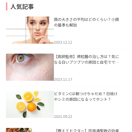
人気記事
顔の大きさの平均はどのくらい？小顔
の基準も解説
2023.12.12
【医師監修】稗粒腫の治し方は？気に
なる白いブツブツの原因と自宅ででき
るケアについて
2023.11.17
ビタミンCは朝つけちゃだめ？日焼け
やシミの原因になるってホント？
2021.09.22
【教えてドクター】防風通聖散の効果