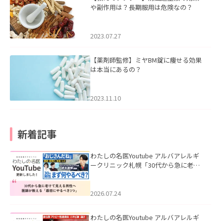
や副作用は？長期服用は危険なの？
2023.07.27
【薬剤師監修】ミヤBM錠に痩せる効果
は本当にあるの？
2023.11.10
新着記事
わたしの名医Youtube アルバアレルギ
ークリニック札幌「30代から急に老け
て見える男性へ｜医師が教える「最初
にやるべき3つ」」を公開いたしまし
た。
2026.07.24
わたしの名医Youtube アルバアレルギ