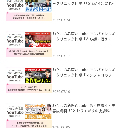
ークリニック札幌「30代から急に老け
て見える男性へ｜医師が教える「最初
にやるべき3つ」」を公開いたしまし
た。
2026.07.24
わたしの名医Youtube アルバアレルギ
ークリニック札幌「赤ら顔・酒さ・ニ
キビ跡にVビームは効く？向いている赤
みを医師が徹底解説」を公開いたしま
した。
2026.07.17
わたしの名医Youtube アルバアレルギ
ークリニック札幌「マンジャロのリア
ル｜医師が明かす副作用・リバウン
ド・正しい使い方」を公開いたしまし
た。
2026.07.10
わたしの名医Youtube めぐ皮膚科・美
容皮膚科「”とおりすがりの皮膚科
医”がスレッズの肌悩みに本気で答えて
みた」を公開いたしました。
2026.06.05