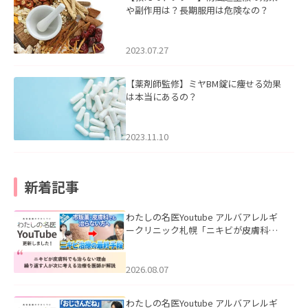
や副作用は？長期服用は危険なの？
2023.07.27
【薬剤師監修】ミヤBM錠に痩せる効果
は本当にあるの？
2023.11.10
新着記事
わたしの名医Youtube アルバアレルギ
ークリニック札幌「ニキビが皮膚科で
も治らない理由｜繰り返す人が次に考
える治療を医師が解説」を公開いたし
ました。
2026.08.07
わたしの名医Youtube アルバアレルギ