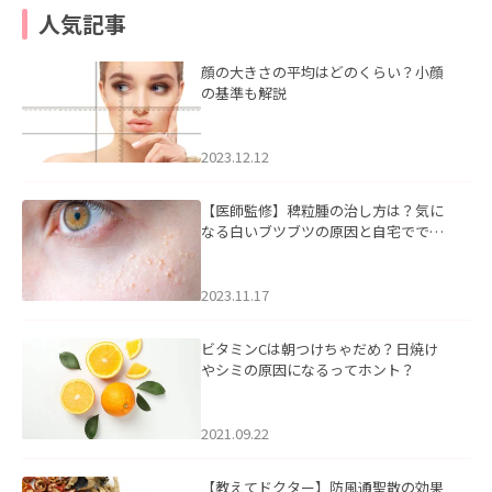
人気記事
顔の大きさの平均はどのくらい？小顔
の基準も解説
2023.12.12
【医師監修】稗粒腫の治し方は？気に
なる白いブツブツの原因と自宅ででき
るケアについて
2023.11.17
ビタミンCは朝つけちゃだめ？日焼け
やシミの原因になるってホント？
2021.09.22
【教えてドクター】防風通聖散の効果