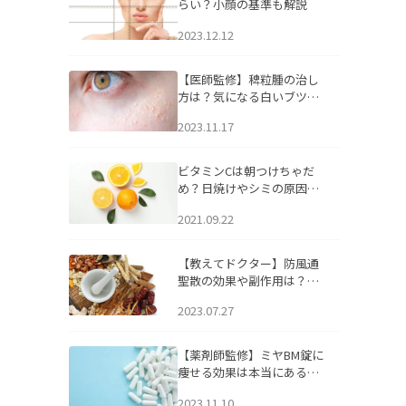
らい？小顔の基準も解説
2023.12.12
【医師監修】稗粒腫の治し
方は？気になる白いブツブ
ツの原因と自宅でできるケ
2023.11.17
アについて
ビタミンCは朝つけちゃだ
め？日焼けやシミの原因に
なるってホント？
2021.09.22
【教えてドクター】防風通
聖散の効果や副作用は？長
期服用は危険なの？
2023.07.27
【薬剤師監修】ミヤBM錠に
痩せる効果は本当にある
の？
2023.11.10