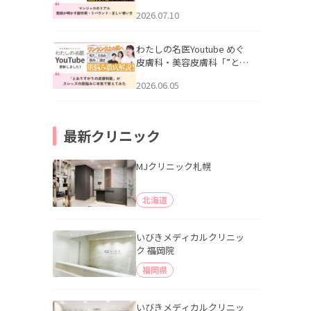
幌「マンジャロのリアル｜
2026.07.10
医師が明かす副作用・リバ
ウンド・正しい使い方」を
公開いたしました。
わたしの名医Youtube めぐ
皮膚科・美容皮膚科「”とお
りすがりの皮膚科医”がスレ
2026.06.05
ッズの肌悩みに本気で答え
てみた」を公開いたしまし
た。
最新クリニック
MJクリニック札幌
北海道
いびきメディカルクリニッ
ク 福岡院
福岡県
いびきメディカルクリニッ