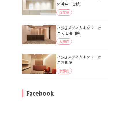
ク 神戸三宮院
兵庫県
いびきメディカルクリニッ
ク 大阪梅田院
大阪府
いびきメディカルクリニッ
ク 京都院
京都府
Facebook