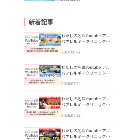
新着記事
わたしの名医Youtube アル
バアレルギークリニック札
幌「ニキビが皮膚科でも治
2026.08.07
らない理由｜繰り返す人が
次に考える治療を医師が解
説」を公開いたしました。
わたしの名医Youtube アル
バアレルギークリニック札
幌「30代から急に老けて見
2026.07.24
える男性へ｜医師が教える
「最初にやるべき3つ」」を
公開いたしました。
わたしの名医Youtube アル
バアレルギークリニック札
幌「赤ら顔・酒さ・ニキビ
2026.07.17
跡にVビームは効く？向いて
いる赤みを医師が徹底解
説」を公開いたしました。
わたしの名医Youtube アル
バアレルギークリニック札